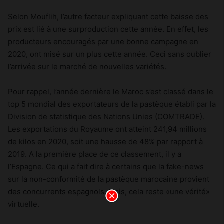
Selon Mouflih, l’autre facteur expliquant cette baisse des
prix est lié à une surproduction cette année. En effet, les
producteurs encouragés par une bonne campagne en
2020, ont misé sur un plus cette année. Ceci sans oublier
l’arrivée sur le marché de nouvelles variétés.
Pour rappel, l’année dernière le Maroc s’est classé dans le
top 5 mondial des exportateurs de la pastèque établi par la
Division de statistique des Nations Unies (COMTRADE).
Les exportations du Royaume ont atteint 241,94 millions
de kilos en 2020, soit une hausse de 48% par rapport à
2019. A la première place de ce classement, il y a
l’Espagne. Ce qui a fait dire à certains que la fake-news
sur la non-conformité de la pastèque marocaine provient
des concurrents espagnols. Mais, cela reste «une vérité»
virtuelle.