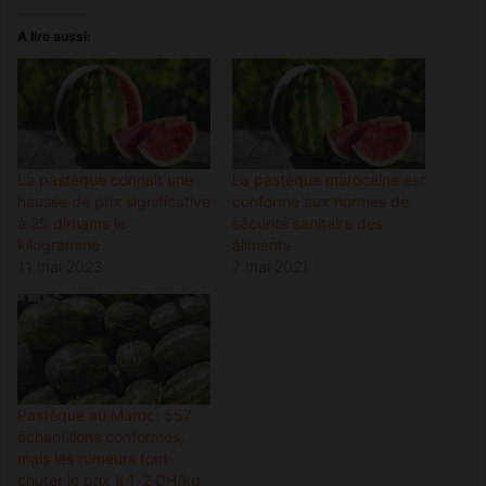
A lire aussi:
La pastèque connaît une
La pastèque marocaine est
hausse de prix significative
conforme aux normes de
à 25 dirhams le
sécurité sanitaire des
kilogramme
aliments
11 mai 2023
7 mai 2021
Pastèque au Maroc: 557
échantillons conformes,
mais les rumeurs font
chuter le prix à 1-2 DH/kg