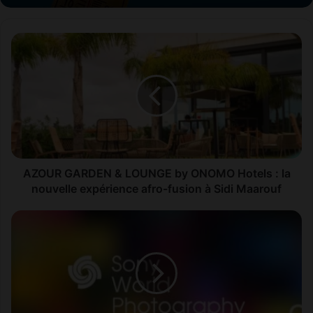
A
Z
O
U
R
G
A
R
D
E
AZOUR GARDEN & LOUNGE by ONOMO Hotels : la
N
nouvelle expérience afro-fusion à Sidi Maarouf
&
L
L
O
a
U
n
N
c
G
e
E
m
b
e