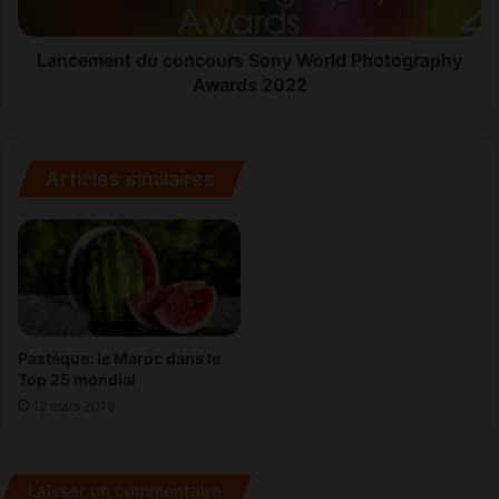
y
n
O
t
N
d
Lancement du concours Sony World Photography
O
u
Awards 2022
M
c
O
o
H
n
o
c
Articles similaires
t
o
e
u
l
r
s
s
:
S
l
o
a
n
Pastèque: le Maroc dans le
n
y
Top 25 mondial
o
W
u
12 mars 2018
o
v
r
e
l
l
d
Laisser un commentaire