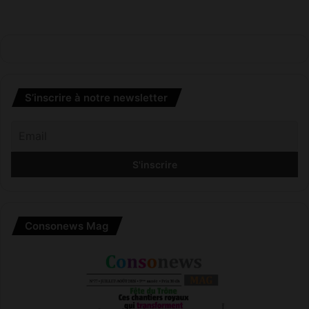
n
à
S
i
d
i
S’inscrire à notre newsletter
M
a
a
r
o
u
f
Consonews Mag