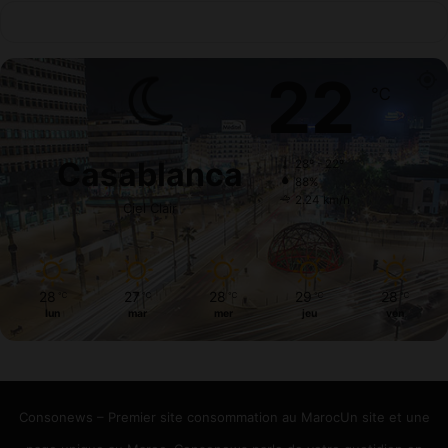
22
℃
Casablanca
28º - 22º
88%
2.24 km/h
Ciel Clair
28
27
28
29
28
℃
℃
℃
℃
℃
lun
mar
mer
jeu
ven
Consonews – Premier site consommation au MarocUn site et une