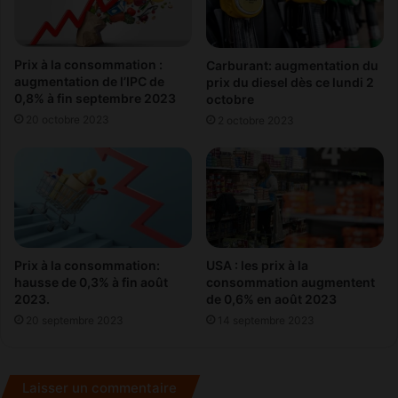
s
t
e
d
n
'
Prix à la consommation :
Carburant: augmentation du
t
o
augmentation de l’IPC de
prix du diesel dès ce lundi 2
r
u
0,8% à fin septembre 2023
octobre
e
v
20 octobre 2023
2 octobre 2023
p
r
r
i
i
r
s
à
e
m
s
o
m
i
a
t
Prix à la consommation:
USA : les prix à la
r
i
hausse de 0,3% à fin août
consommation augmentent
o
é
2023.
de 0,6% en août 2023
c
!
20 septembre 2023
14 septembre 2023
a
i
n
e
Laisser un commentaire