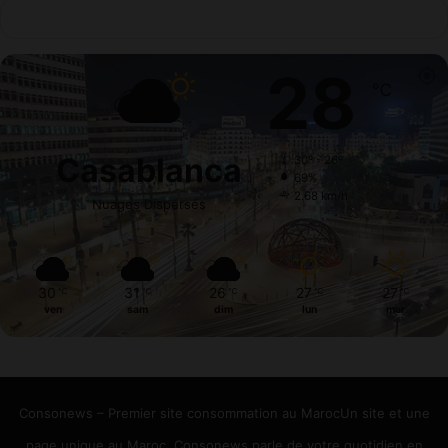
28
℃
Casablanca
30º - 26º
69%
2.68 km/h
Nuages Dispersés
30
31
26
27
27
℃
℃
℃
℃
℃
ven
sam
dim
lun
mar
Consonews – Premier site consommation au MarocUn site et une
page unique au Maroc. Consonews parle de votre quotidien en