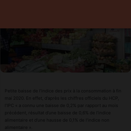
Petite baisse de l’indice des prix à la consommation à fin
mai 2020. En effet, d’après les chiffres officiels du HCP,
l’IPC « a connu une baisse de 0,2% par rapport au mois
précédent, résultat d’une baisse de 0,6% de l’indice
alimentaire et d’une hausse de 0,1% de l’indice non
alimentaire ».