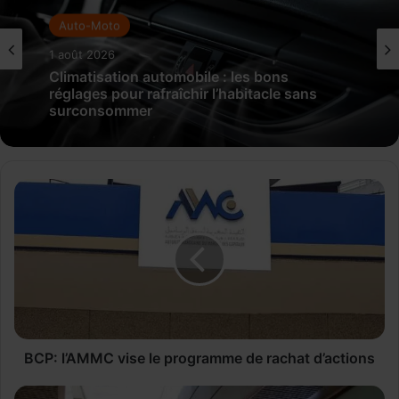
Auto-Moto
1 août 2026
Climatisation automobile : les bons
réglages pour rafraîchir l’habitacle sans
surconsommer
B
C
P
:
l
’
A
M
M
C
BCP: l’AMMC vise le programme de rachat d’actions
v
i
L