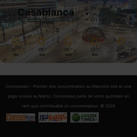
Casablanca
27º - 24º
73%
2.24 km/h
Ciel Clair
27
28
28
27
27
℃
℃
℃
℃
℃
jeu
ven
sam
dim
lun
Consonews – Premier site consommation au MarocUn site et une
page unique au Maroc. Consonews parle de votre quotidien en
tant que contribuable et consommateur. © 2026