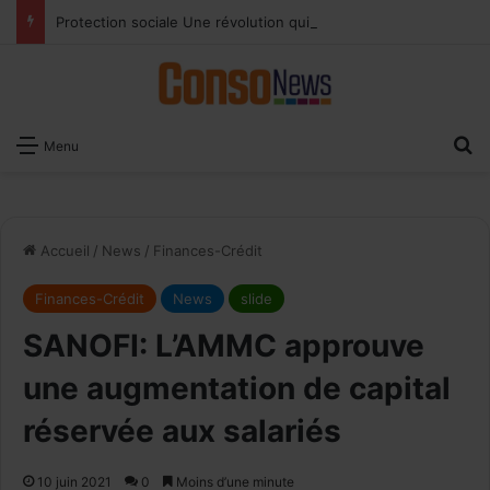
Protection sociale Une révolution qui se vit au quotidien
×
Recevoir notre
R
Menu
Newsletter
EMAIL
Accueil
/
News
/
Finances-Crédit
Finances-Crédit
News
slide
SANOFI: L’AMMC approuve
une augmentation de capital
réservée aux salariés
10 juin 2021
0
Moins d’une minute