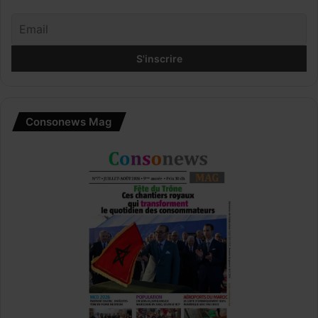
o
d
e
r
n
e
Consonews Mag