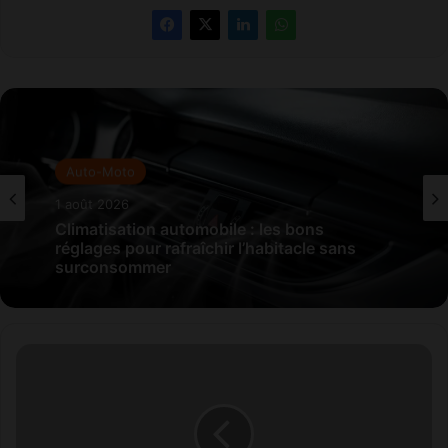
Auto-Moto
1 août 2026
Climatisation automobile : les bons
réglages pour rafraîchir l’habitacle sans
surconsommer
R
a
b
a
t