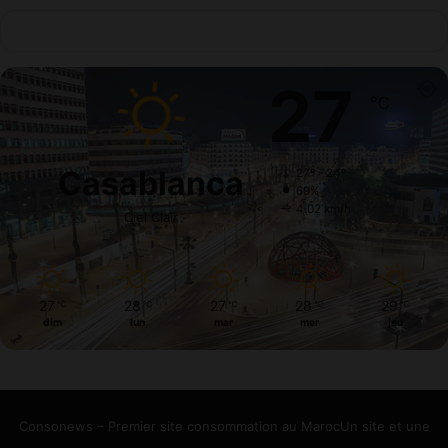
27
℃
Casablanca
27º - 24º
69%
4.02 km/h
Ciel Clair
27
28
27
28
29
℃
℃
℃
℃
℃
dim
lun
mar
mer
jeu
Consonews – Premier site consommation au MarocUn site et une