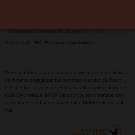
Trésor dégage un déficit budgétaire de 24,6
milliards de dirhams, pour les cinq premiers
mois de cette année, contre un déficit de 23,3
milliards de dirhams à fin mai 2020, selon la
Trésorerie Générale du Royaume (TGR).
22 juin 2021
0
Temps de lecture 1 minute
Ce déficit tient compte d’un solde positif de 13,8 milliards
de dirhams dégagé par les comptes spéciaux du Trésor
(CST) et les services de l’Etat gérés de manière autonome
(SEGMA), indique la TGR dans son bulletin mensuel des
statistiques des finances publiques (BMSFP) du mois de
mai.