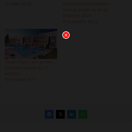
10 juillet 2025
promoteurs immobiliers
face au projet de loi de
Finances 2024
9 novembre 2023
Ocean Palm : des portes
ouvertes à partir du 21
octobre
19 octobre 2017