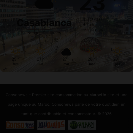
23
Casablanca
29º - 23º
94%
1.34 km/h
Nuages Dispersés
29
27
27
28
29
℃
℃
℃
℃
℃
dim
lun
mar
mer
jeu
Consonews – Premier site consommation au MarocUn site et une
page unique au Maroc. Consonews parle de votre quotidien en
tant que contribuable et consommateur. © 2026