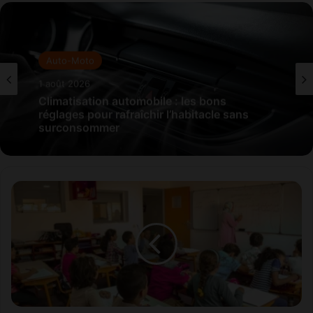
Auto-Moto
1 août 2026
Climatisation automobile : les bons
réglages pour rafraîchir l’habitacle sans
surconsommer
E
n
s
e
i
g
n
e
m