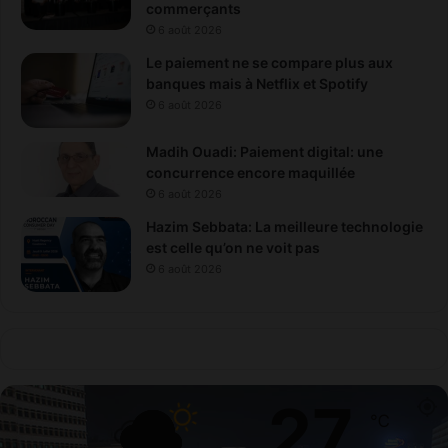
n
commerçants
P
6 août 2026
a
Le paiement ne se compare plus aux
l
banques mais à Netflix et Spotify
a
6 août 2026
c
e
Madih Ouadi: Paiement digital: une
concurrence encore maquillée
6 août 2026
Hazim Sebbata: La meilleure technologie
est celle qu’on ne voit pas
6 août 2026
27
℃