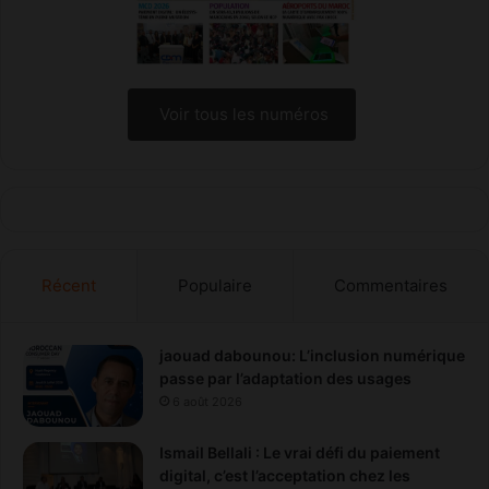
d
u
F
è
s
Voir tous les numéros
M
a
r
r
i
o
t
Récent
Populaire
Commentaires
t
H
ô
t
jaouad dabounou: L’inclusion numérique
e
passe par l’adaptation des usages
l
6 août 2026
J
n
Ismail Bellali : Le vrai défi du paiement
a
digital, c’est l’acceptation chez les