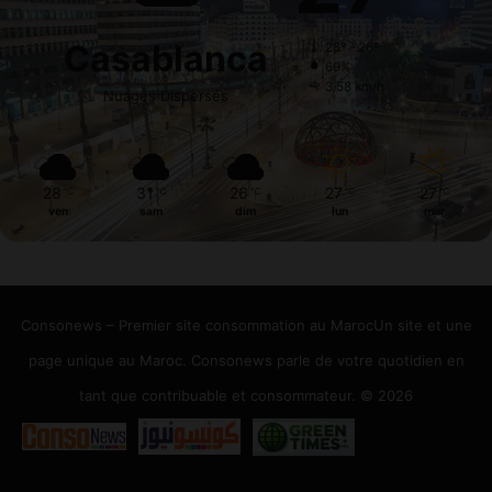
Casablanca
28º - 26º
69%
3.58 km/h
Nuages Dispersés
28
31
26
27
27
℃
℃
℃
℃
℃
ven
sam
dim
lun
mar
Consonews – Premier site consommation au MarocUn site et une
page unique au Maroc. Consonews parle de votre quotidien en
tant que contribuable et consommateur. © 2026