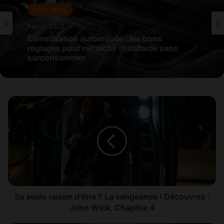
Auto-Moto
1 août 2026
Climatisation automobile : les bons
réglages pour rafraîchir l’habitacle sans
surconsommer
S
a
s
e
u
l
e
r
a
i
Sa seule raison d'être ? La vengeance ! Découvrez :
s
John Wick, Chapitre 4
o