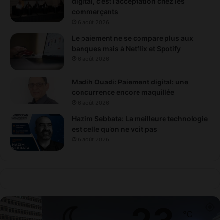
digital, c’est l’acceptation chez les
r
commerçants
t
6 août 2026
s
Le paiement ne se compare plus aux
)
banques mais à Netflix et Spotify
6 août 2026
Madih Ouadi: Paiement digital: une
concurrence encore maquillée
6 août 2026
Hazim Sebbata: La meilleure technologie
est celle qu’on ne voit pas
6 août 2026
℃