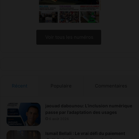
g
e
s
t
i
o
Voir tous les numéros
n
d
e
s
d
é
c
Récent
Populaire
Commentaires
h
e
t
s
jaouad dabounou: L’inclusion numérique
(
passe par l’adaptation des usages
e
6 août 2026
x
p
Ismail Bellali : Le vrai défi du paiement
e