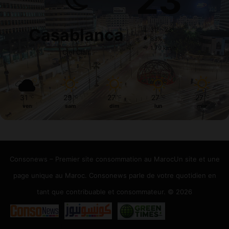
23
Casablanca
31º - 23º
83%
1.79 km/h
Ciel Clair
31
29
27
27
27
℃
℃
℃
℃
℃
ven
sam
dim
lun
mar
Consonews – Premier site consommation au MarocUn site et une
page unique au Maroc. Consonews parle de votre quotidien en
tant que contribuable et consommateur. © 2026