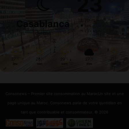
23
℃
Casablanca
27º - 23º
88%
2.24 km/h
Ciel Clair
27
28
29
27
27
℃
℃
℃
℃
℃
jeu
ven
sam
dim
lun
Consonews – Premier site consommation au MarocUn site et une
page unique au Maroc. Consonews parle de votre quotidien en
tant que contribuable et consommateur. © 2026