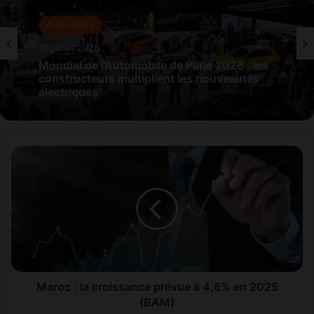
Auto-Moto
31 juillet 2026
Mondial de l’Automobile de Paris 2026 : les
constructeurs multiplient les nouveautés
électriques
M
a
r
o
c
:
l
a
c
r
Maroc : la croissance prévue à 4,6% en 2025
o
(BAM)