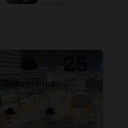
6 août 2026
25
℃
Casablanca
28º - 24º
78%
2.24 km/h
Nuages Dispersés
28
27
27
28
29
℃
℃
℃
℃
℃
dim
lun
mar
mer
jeu