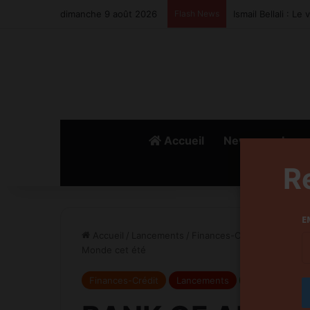
dimanche 9 août 2026
Flash News
Ismail Bellali : L
Accueil
News
Lanc
R
E
Accueil
/
Lancements
/
Finances-Crédit
/
BANK OF A
Monde cet été
Finances-Crédit
Lancements
slide