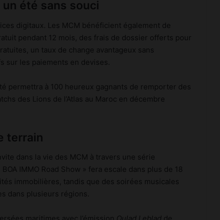
 un été sans souci
rvices digitaux. Les MCM bénéficient également de
gratuit pendant 12 mois, des frais de dossier offerts pour
gratuites, un taux de change avantageux sans
s sur les paiements en devises.
’été permettra à 100 heureux gagnants de remporter des
matchs des Lions de l’Atlas au Maroc en décembre
 terrain
nvite dans la vie des MCM à travers une série
 « BOA IMMO Road Show » fera escale dans plus de 18
ités immobilières, tandis que des soirées musicales
s dans plusieurs régions.
versées maritimes avec l’émission
Oulad Leblad
de