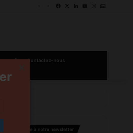
Facebook
X
Linkedin
YouTube
Instagram
Google New
بالعربية
Contactez-nous
×
er
S’inscrire à notre newsletter