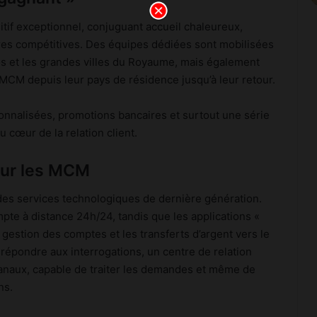
itif exceptionnel, conjuguant accueil chaleureux,
es compétitives. Des équipes dédiées sont mobilisées
pos et les grandes villes du Royaume, mais également
MCM depuis leur pays de résidence jusqu’à leur retour.
nnalisées, promotions bancaires et surtout une série
u cœur de la relation client.
our les MCM
 des services technologiques de dernière génération.
pte à distance 24h/24, tandis que les applications «
a gestion des comptes et les transferts d’argent vers le
répondre aux interrogations, un centre de relation
 canaux, capable de traiter les demandes et même de
ns.