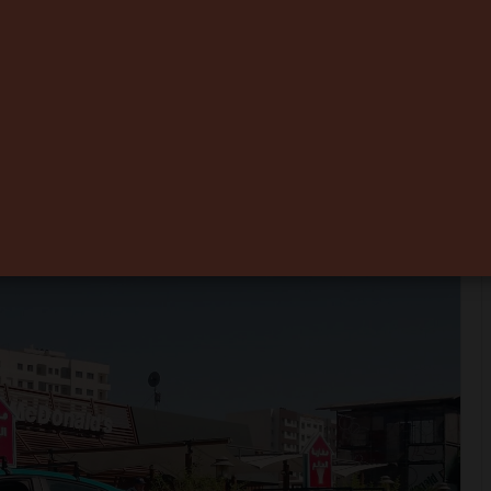
sort le grand jeu
s Marocains du
0
3 minutes de lecture