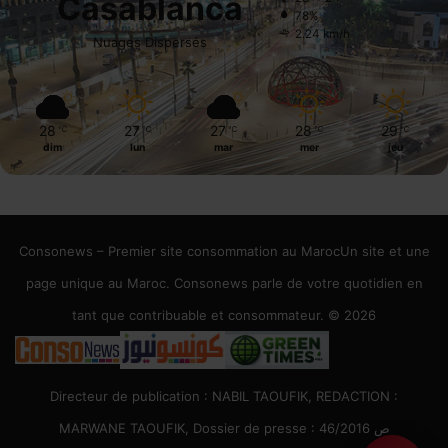
Casablanca
78%
2.24 km/h
Nuages Dispersés
28
27
27
28
29
℃
℃
℃
℃
℃
dim
lun
mar
mer
jeu
Consonews – Premier site consommation au MarocUn site et une
page unique au Maroc. Consonews parle de votre quotidien en
tant que contribuable et consommateur. © 2026
Directeur de publication : NABIL TAOUFIK, REDACTION :
MARWANE TAOUFIK, Dossier de presse : 46/2016 ص