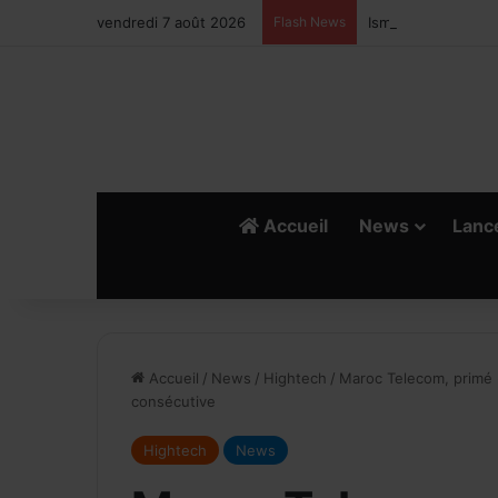
vendredi 7 août 2026
Flash News
Ismail Bellali : Le
Accueil
News
Lanc
R
E
Accueil
/
News
/
Hightech
/
Maroc Telecom, primé 
consécutive
Hightech
News