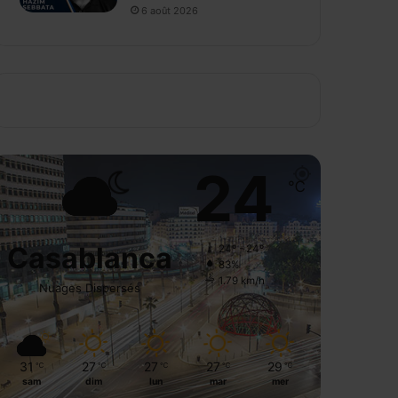
6 août 2026
24
℃
Casablanca
24º - 24º
83%
1.79 km/h
Nuages Dispersés
31
27
27
27
29
℃
℃
℃
℃
℃
sam
dim
lun
mar
mer