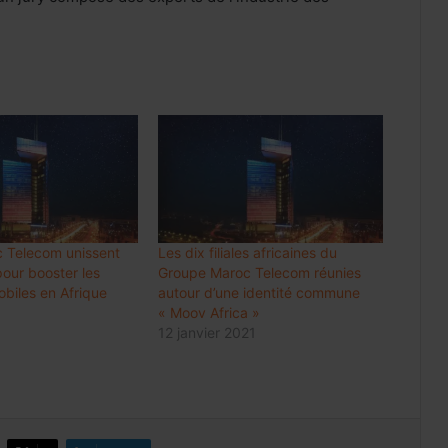
Internet mobile au Maroc: l’usage
dépasse 60 Go par client et par mois,
en hausse de 48%
Luxe : les groupes mondiaux
attendent le rebond de la
consommation en Chine
c Telecom unissent
Les dix filiales africaines du
pour booster les
Groupe Maroc Telecom réunies
Meknès résilie le contrat de City Bus
biles en Afrique
autour d’une identité commune
et prépare une gestion publique locale
« Moov Africa »
du réseau
12 janvier 2021
Prix des médicaments: les
pharmaciens alertent sur un risque
accru de pénuries