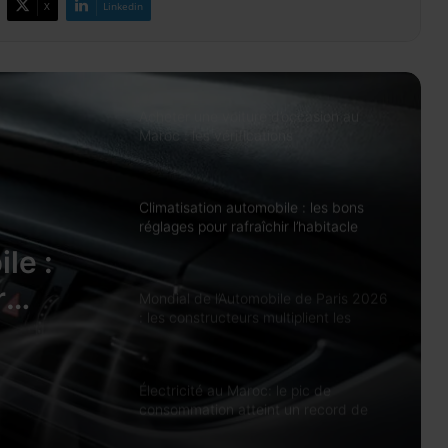
X
Linkedin
Crédits bancaires : les impayés
atteignent 105,97 milliards de dirhams
à fin mai 2026
Acheter une voiture d’occasion au
Maroc : les vérifications
indispensables avant de signer
Climatisation automobile : les bons
réglages pour rafraîchir l’habitacle
sans surconsommer
le :
r
Mondial de l’Automobile de Paris 2026
: les constructeurs multiplient les
ans
nouveautés électriques
Électricité au Maroc: le pic de
consommation atteint un record de
8.400 MW en juillet