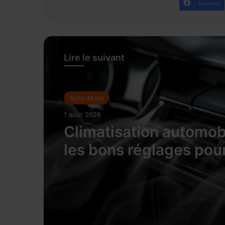
Facebook
Lire le suivant
Auto-Moto
1 août 2026
Climatisation automobi
les bons réglages pou
rafraîchir l’habitacle s
surconsommer