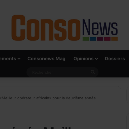
 vrai défi du paiement digital, c’est l’acceptation chez les commerçants
ements
Consonews Mag
Opinions
Dossiers
ecevoir notre Newslett
Rechercher
MAIL
«Meilleur opérateur africain» pour la deuxième année