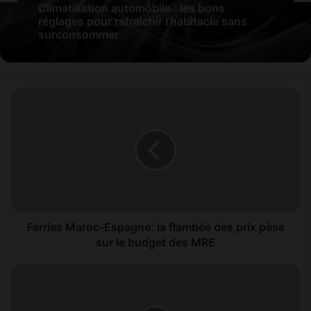
Climatisation automobile : les bons
réglages pour rafraîchir l’habitacle sans
surconsommer
Ferries
Maroc-
Espagne:
la
flambée
des
prix
pèse
sur
le
Ferries Maroc-Espagne: la flambée des prix pèse
budget
sur le budget des MRE
des
MRE
Aziz
Akhannouch
annonce