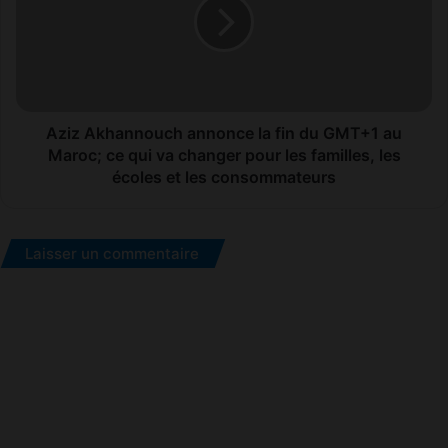
la
fin
du
GMT+1
au
Maroc;
ce
Aziz Akhannouch annonce la fin du GMT+1 au
qui
Maroc; ce qui va changer pour les familles, les
va
écoles et les consommateurs
changer
pour
les
Laisser un commentaire
familles,
les
écoles
et
les
consommateurs