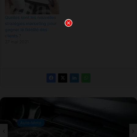
Quelles sont les nouvelles
stratégies marketing pour
gagner la fidélité des
clients ?
27 mai 2021
Auto-Moto
1 août 2026