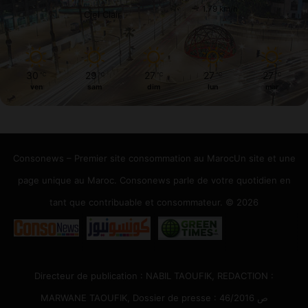
1.79 km/h
Ciel Clair
30
29
27
27
27
℃
℃
℃
℃
℃
ven
sam
dim
lun
mar
Consonews – Premier site consommation au MarocUn site et une
page unique au Maroc. Consonews parle de votre quotidien en
tant que contribuable et consommateur. © 2026
Directeur de publication : NABIL TAOUFIK, REDACTION :
MARWANE TAOUFIK, Dossier de presse : 46/2016 ص