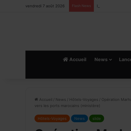
vendredi 7 août 2026
Flash News
Ismail Bellali : Le
Accueil
News
Lanc
R
E
Accueil
/
News
/
Hôtels-Voyages
/
Opération Marha
vers les ports marocains (ministère)
Hôtels-Voyages
News
slide