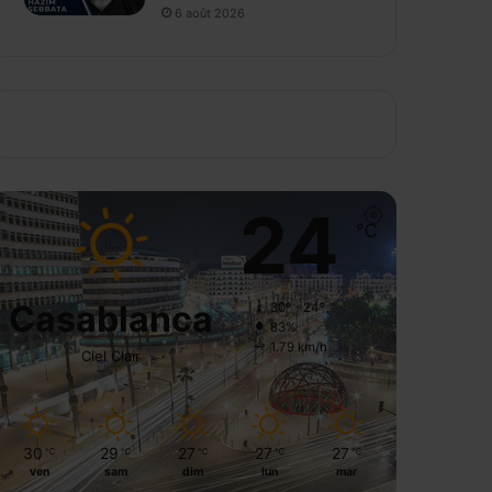
6 août 2026
24
℃
Casablanca
30º - 24º
83%
1.79 km/h
Ciel Clair
30
29
27
27
27
℃
℃
℃
℃
℃
ven
sam
dim
lun
mar