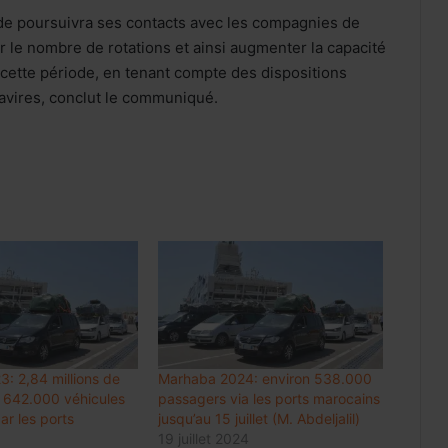
ande poursuivra ses contacts avec les compagnies de
r le nombre de rotations et ainsi augmenter la capacité
 cette période, en tenant compte des dispositions
avires, conclut le communiqué.
Internet mobile au Maroc: l’usage
dépasse 60 Go par client et par mois,
en hausse de 48%
Luxe : les groupes mondiaux
attendent le rebond de la
consommation en Chine
: 2,84 millions de
Marhaba 2024: environ 538.000
 642.000 véhicules
passagers via les ports marocains
Meknès résilie le contrat de City Bus
par les ports
jusqu’au 15 juillet (M. Abdeljalil)
et prépare une gestion publique locale
19 juillet 2024