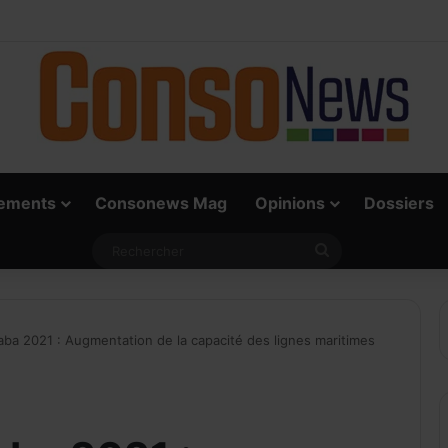
 vrai défi du paiement digital, c’est l’acceptation chez les commerçants
ements
Consonews Mag
Opinions
Dossiers
ecevoir notre Newslett
Rechercher
MAIL
ba 2021 : Augmentation de la capacité des lignes maritimes