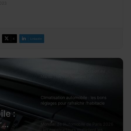
du réseau
2023
Change 2026: la dotation voyages
reste à 100.000 DH et peut atteindre
500.000 DH avec l’IR
X
Linkedin
Prix des médicaments: les
pharmaciens alertent sur un risque
accru de pénuries
Acheter une voiture d’occasion au
Maroc : les vérifications
indispensables avant de signer
Climatisation automobile : les bons
réglages pour rafraîchir l’habitacle
sans surconsommer
le :
r
Mondial de l’Automobile de Paris 2026
: les constructeurs multiplient les