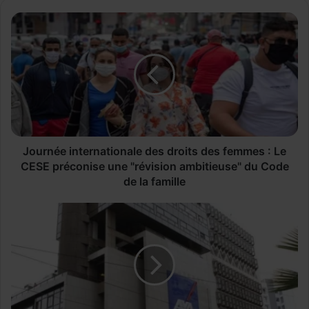
J
o
u
r
n
é
e
i
n
t
Journée internationale des droits des femmes : Le
e
CESE préconise une "révision ambitieuse" du Code
r
de la famille
n
a
A
t
X
i
A
o
A
n
s
a
s
l
u
e