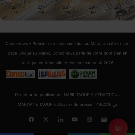
28
27
28
29
28
℃
℃
℃
℃
℃
lun
mar
mer
jeu
ven
Consonews – Premier site consommation au MarocUn site et une
page unique au Maroc. Consonews parle de votre quotidien en
tant que contribuable et consommateur. © 2026
Directeur de publication : NABIL TAOUFIK, REDACTION :
MARWANE TAOUFIK, Dossier de presse : 46/2016 ص
Facebook
X
Linkedin
YouTube
Instagram
Google
💬
News