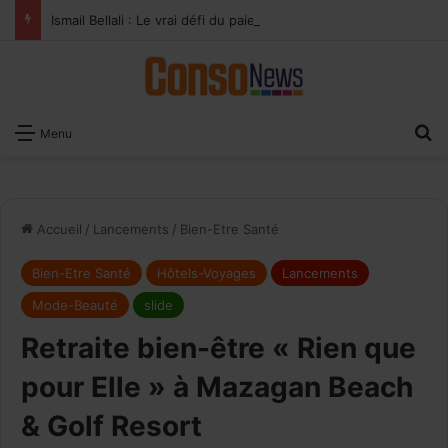
Ismail Bellali : Le vrai défi du paiement digital, c’est l’acceptation chez les commerçants
×
Recevoir notre
R
Menu
Newsletter
EMAIL
Accueil
/
Lancements
/
Bien-Etre Santé
Bien-Etre Santé
Hôtels-Voyages
Lancements
Mode-Beauté
slide
Retraite bien-être « Rien que
pour Elle » à Mazagan Beach
& Golf Resort