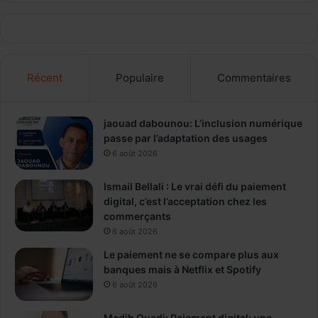
x
e
a
l
f
a
f
f
i
a
Récent
Populaire
Commentaires
l
m
i
i
é
l
s
jaouad dabounou: L’inclusion numérique
l
d
passe par l’adaptation des usages
e
e
6 août 2026
s
r
Ismail Bellali : Le vrai défi du paiement
é
digital, c’est l’acceptation chez les
g
commerçants
i
6 août 2026
m
Le paiement ne se compare plus aux
e
banques mais à Netflix et Spotify
s
6 août 2026
d
e
r
Madih Ouadi: Paiement digital: une