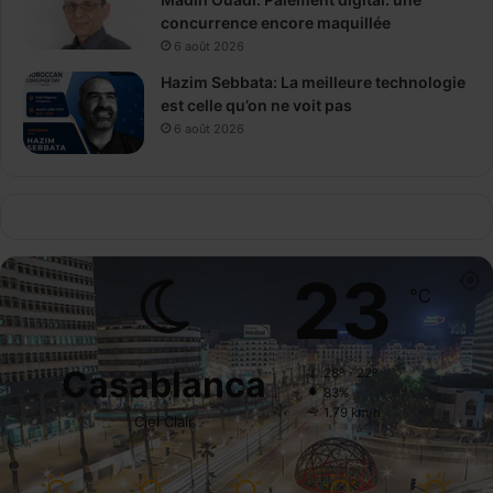
e
concurrence encore maquillée
t
6 août 2026
r
Hazim Sebbata: La meilleure technologie
a
est celle qu’on ne voit pas
i
6 août 2026
t
e
c
o
m
p
23
l
℃
é
m
e
n
Casablanca
28º - 22º
t
83%
a
1.79 km/h
Ciel Clair
i
r
e