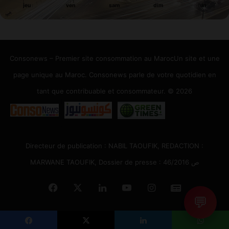
jeu
ven
sam
dim
lun
Consonews – Premier site consommation au MarocUn site et une
page unique au Maroc. Consonews parle de votre quotidien en
tant que contribuable et consommateur. © 2026
Directeur de publication : NABIL TAOUFIK, REDACTION :
MARWANE TAOUFIK, Dossier de presse : 46/2016 ص
Facebook
X
Linkedin
YouTube
Instagram
Google
💬
News