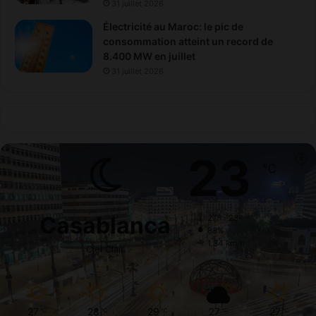
31 juillet 2026
Électricité au Maroc: le pic de
consommation atteint un record de
8.400 MW en juillet
31 juillet 2026
23
℃
Casablanca
27º - 23º
88%
1.34 km/h
Ciel Clair
27
28
29
27
27
℃
℃
℃
℃
℃