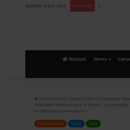
dimanche 9 août 2026
Flash News
Ismail Bellali : L
Accueil
News
Lanc
Accueil
/
News
/
Culture Loisirs
/
L’Association Ma
célébration artistique sous le thème « Le patrimoine
les différentes générations »
Culture Loisirs
News
slide