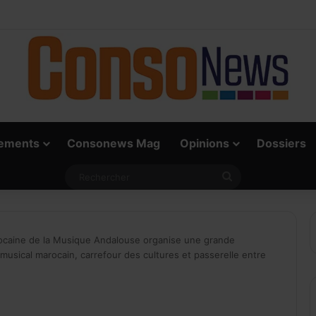
e vrai défi du paiement digital, c’est l’acceptation chez les commerçants
ements
Consonews Mag
Opinions
Dossiers
Rechercher
rocaine de la Musique Andalouse organise une grande
 musical marocain, carrefour des cultures et passerelle entre