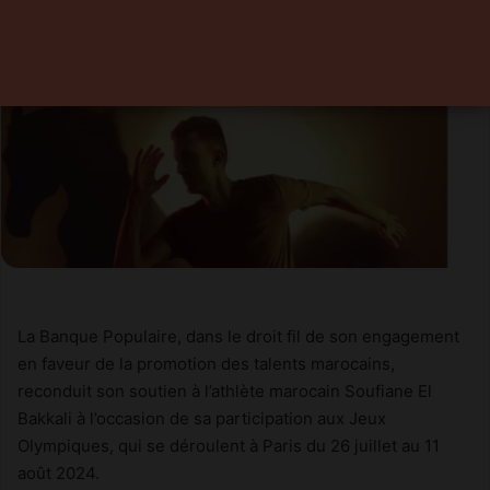
La Banque Populaire, dans le droit fil de son engagement
en faveur de la promotion des talents marocains,
reconduit son soutien à l’athlète marocain Soufiane El
Bakkali à l’occasion de sa participation aux Jeux
Olympiques, qui se déroulent à Paris du 26 juillet au 11
août 2024.