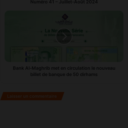
J
Numéro 41 – Juillet-Août 2024
u
i
B
l
a
l
n
e
k
t
A
-
l
A
-
o
M
û
a
t
g
Bank Al-Maghrib met en circulation le nouveau
2
h
billet de banque de 50 dirhams
0
r
2
i
4
b
Laisser un commentaire
m
e
t
e
n
c