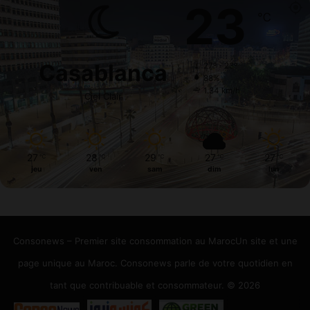
23
℃
Casablanca
27º - 23º
88%
1.34 km/h
Ciel Clair
27
28
29
27
27
℃
℃
℃
℃
℃
jeu
ven
sam
dim
lun
Consonews – Premier site consommation au MarocUn site et une
page unique au Maroc. Consonews parle de votre quotidien en
tant que contribuable et consommateur. © 2026