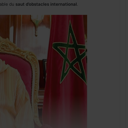
nable du
saut d’obstacles international
.