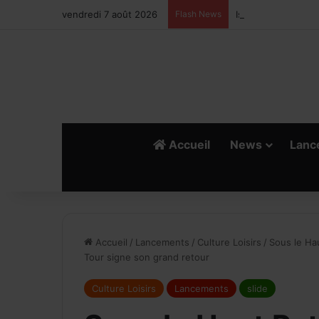
vendredi 7 août 2026
Flash News
Ismail Bellali : Le
Accueil
News
Lanc
R
E
Accueil
/
Lancements
/
Culture Loisirs
/
Sous le Ha
Tour signe son grand retour
Culture Loisirs
Lancements
slide