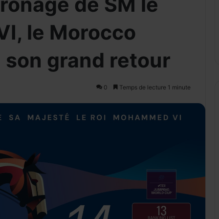
tronage de SM le
I, le Morocco
 son grand retour
0
Temps de lecture 1 minute