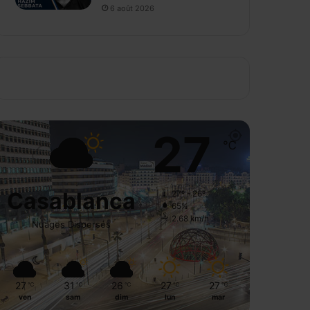
6 août 2026
27
℃
Casablanca
27º - 26º
65%
2.68 km/h
Nuages Dispersés
27
31
26
27
27
℃
℃
℃
℃
℃
ven
sam
dim
lun
mar