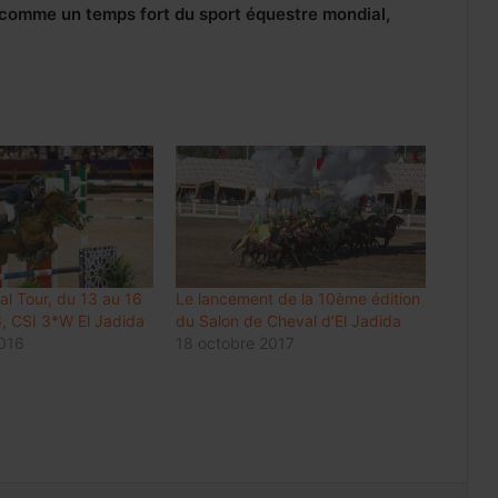
comme un temps fort du sport équestre mondial,
Internet mobile au Maroc: l’usage
dépasse 60 Go par client et par mois,
en hausse de 48%
Luxe : les groupes mondiaux
attendent le rebond de la
consommation en Chine
l Tour, du 13 au 16
Le lancement de la 10ème édition
, CSI 3*W El Jadida
du Salon de Cheval d’El Jadida
Meknès résilie le contrat de City Bus
2016
18 octobre 2017
et prépare une gestion publique locale
du réseau
Change 2026: la dotation voyages
reste à 100.000 DH et peut atteindre
500.000 DH avec l’IR