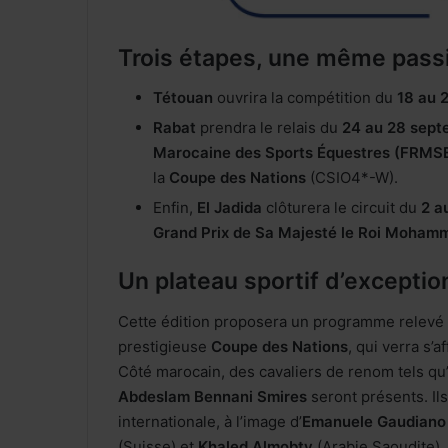
Trois étapes, une même pass
Tétouan
ouvrira la compétition du
18 au 
Rabat
prendra le relais du
24 au 28 sept
Marocaine des Sports Équestres (FRMS
la
Coupe des Nations
(CSIO4*-W).
Enfin,
El Jadida
clôturera le circuit du
2 a
Grand Prix de Sa Majesté le Roi Moham
Un plateau sportif d’exceptio
Cette édition proposera un programme relevé :
prestigieuse
Coupe des Nations
, qui verra s’
Côté marocain, des cavaliers de renom tels qu
Abdeslam Bennani Smires
seront présents. Il
internationale, à l’image d’
Emanuele Gaudiano
(Suisse) et
Khaled Almobty
(Arabie Saoudite).