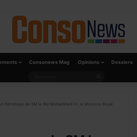
 vrai défi du paiement digital, c’est l’acceptation chez les commerçants
ements
Consonews Mag
Opinions
Dossiers
ecevoir notre Newslett
Rechercher
MAIL
ut Patronage de SM le Roi Mohammed VI, le Morocco Royal