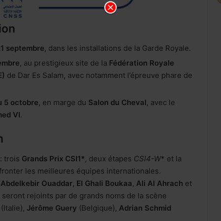
ion
21 septembre
, dans les installations de la Garde Royale.
embre
, au prestigieux site de la
Fédération Royale
E)
de Dar Es Salam, avec notamment l’épreuve phare de
u 5 octobre
, en marge du
Salon du Cheval
, avec le
med VI
.
n
 trois
Grands Prix CSI1*
, deux étapes
CSI4-W
* et la
affronter les meilleures équipes internationales.
’
Abdelkebir Ouaddar
,
El Ghali Boukaa
,
Ali Al Ahrach
et
s seront rejoints par de grands noms de la scène
(Italie),
Jérôme Guery
(Belgique),
Adrian Schmid