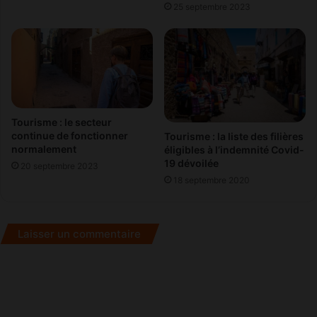
25 septembre 2023
t
p
t
o
e
u
r
r
i
v
e
a
s
l
é
o
Tourisme : le secteur
l
r
continue de fonctionner
Tourisme : la liste des filières
e
i
normalement
éligibles à l’indemnité Covid-
c
s
19 dévoilée
20 septembre 2023
t
e
18 septembre 2020
r
r
i
l
q
’
Laisser un commentaire
u
e
e
x
s
p
e
r
t