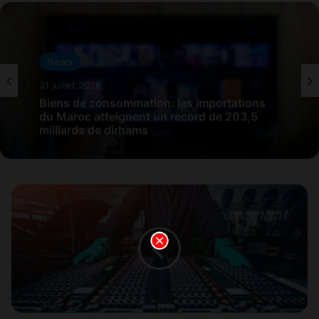
News
31 juillet 2026
Biens de consommation: les importations
du Maroc atteignent un record de 203,5
milliards de dirhams
T
e
c
h
n
o
l
o
g