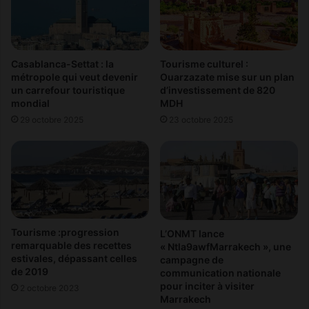
l
«
l
É
e
q
s
u
a
i
Casablanca-Settat : la
Tourisme culturel :
p
p
métropole qui veut devenir
Ouarzazate mise sur un plan
r
un carrefour touristique
d’investissement de 820
e
mondial
MDH
e
m
m
e
29 octobre 2025
23 octobre 2025
i
n
è
t
r
i
e
e
u
r
s
S
i
p
Tourisme :progression
L’ONMT lance
n
o
remarquable des recettes
« Ntla9awfMarrakech », une
e
r
estivales, dépassant celles
campagne de
d
t
de 2019
communication nationale
e
i
pour inciter à visiter
2 octobre 2023
b
f
Marrakech
a
»