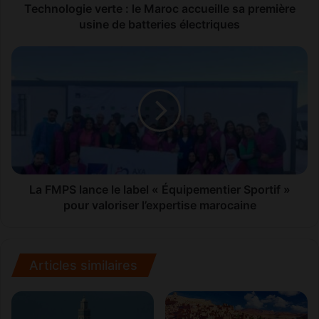
i
Technologie verte : le Maroc accueille sa première
e
usine de batteries électriques
v
e
L
r
a
t
F
e
M
:
P
l
S
e
l
M
a
a
n
r
c
La FMPS lance le label « Équipementier Sportif »
o
e
pour valoriser l’expertise marocaine
c
l
a
e
c
l
c
a
Articles similaires
u
b
e
e
i
l