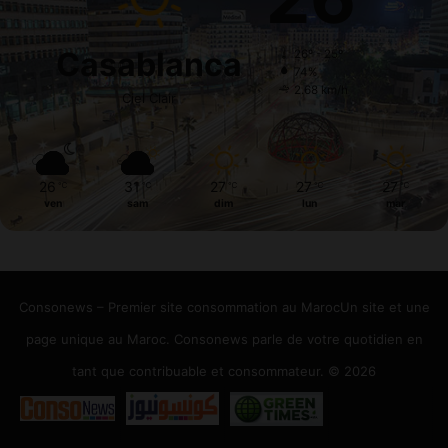
Casablanca
26º - 25º
74%
2.68 km/h
Ciel Clair
26
31
27
27
27
℃
℃
℃
℃
℃
ven
sam
dim
lun
mar
Consonews – Premier site consommation au MarocUn site et une
page unique au Maroc. Consonews parle de votre quotidien en
tant que contribuable et consommateur. © 2026