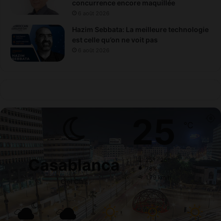
concurrence encore maquillée
6 août 2026
Hazim Sebbata: La meilleure technologie
est celle qu’on ne voit pas
6 août 2026
25
℃
Casablanca
25º - 25º
78%
1.79 km/h
Ciel Clair