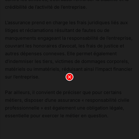
crédibilité de l’activité de l’entreprise.
L’assurance prend en charge les frais juridiques liés aux
litiges et réclamations résultant de fautes ou de
manquements engageant la responsabilité de l’entreprise,
couvrant les honoraires d’avocat, les frais de justice et
autres dépenses connexes. Elle permet également
d’indemniser les tiers, victimes de dommages corporels,
matériels ou immatériels, réduisant ainsi l’impact financier
sur l’entreprise.
Par ailleurs, il convient de préciser que pour certains
métiers, disposer d’une assurance « responsabilité civile
professionnelle » est également une obligation légale,
essentielle pour exercer le métier en question.