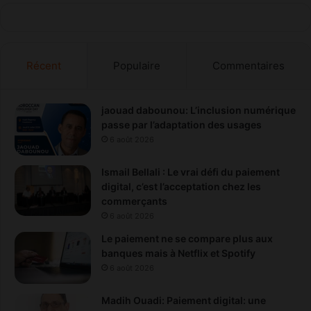
t
e
m
p
Récent
Populaire
Commentaires
é
r
i
e
jaouad dabounou: L’inclusion numérique
s
passe par l’adaptation des usages
6 août 2026
Ismail Bellali : Le vrai défi du paiement
digital, c’est l’acceptation chez les
commerçants
6 août 2026
Le paiement ne se compare plus aux
banques mais à Netflix et Spotify
6 août 2026
Madih Ouadi: Paiement digital: une