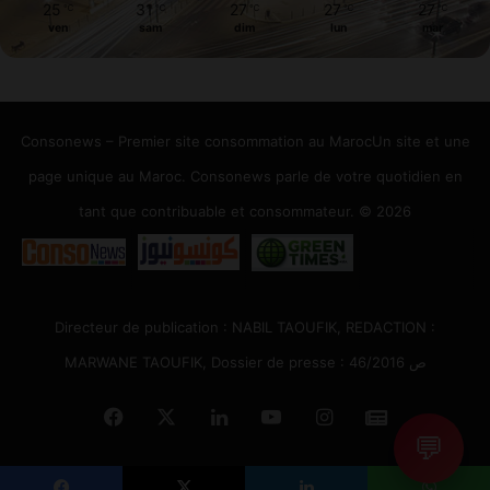
25
31
27
27
27
℃
℃
℃
℃
℃
ven
sam
dim
lun
mar
Consonews – Premier site consommation au MarocUn site et une
page unique au Maroc. Consonews parle de votre quotidien en
tant que contribuable et consommateur. © 2026
Directeur de publication : NABIL TAOUFIK, REDACTION :
MARWANE TAOUFIK, Dossier de presse : 46/2016 ص
Facebook
X
Linkedin
YouTube
Instagram
Google
💬
News