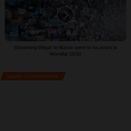
le
Maroc
serre
la
vis
avant
le
Mondial
Streaming illégal: le Maroc serre la vis avant le
2030
Mondial 2030
Laisser un commentaire