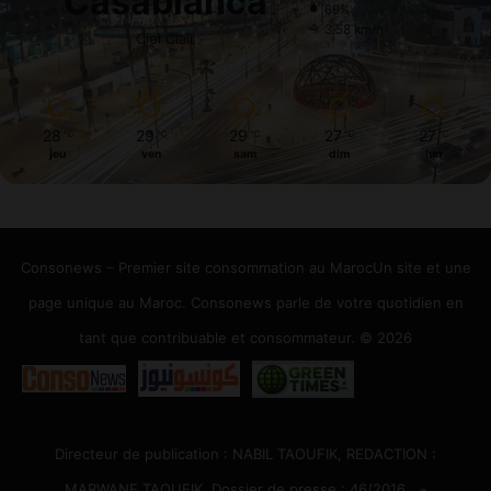
Casablanca
69%
3.58 km/h
Ciel Clair
28
29
29
27
27
℃
℃
℃
℃
℃
jeu
ven
sam
dim
lun
Consonews – Premier site consommation au MarocUn site et une
page unique au Maroc. Consonews parle de votre quotidien en
tant que contribuable et consommateur. © 2026
Directeur de publication : NABIL TAOUFIK, REDACTION :
MARWANE TAOUFIK, Dossier de presse : 46/2016 ص