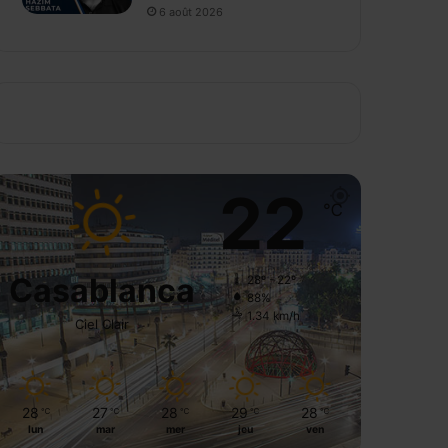
6 août 2026
22
℃
Casablanca
28º - 22º
88%
1.34 km/h
Ciel Clair
28
27
28
29
28
℃
℃
℃
℃
℃
lun
mar
mer
jeu
ven