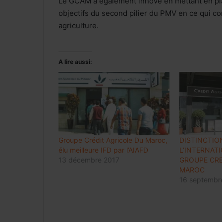
Le GCAM a également innové en mettant en pl
objectifs du second pilier du PMV en ce qui c
agriculture.
A lire aussi:
Groupe Crédit Agricole Du Maroc,
DISTINCTIO
élu meilleure IFD par l’AIAFD
L’INTERNAT
13 décembre 2017
GROUPE CRE
MAROC
16 septembr