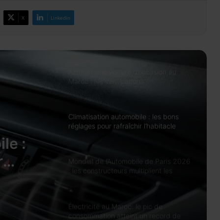
accru de pénuries
X
Linkedin
Crédits bancaires : les impayés
atteignent 105,97 milliards de dirhams
à fin mai 2026
Acheter une voiture d’occasion au
Maroc : les vérifications
indispensables avant de signer
Climatisation automobile : les bons
réglages pour rafraîchir l’habitacle
sans surconsommer
le :
r
Mondial de l’Automobile de Paris 2026
: les constructeurs multiplient les
ans
nouveautés électriques
Électricité au Maroc: le pic de
consommation atteint un record de