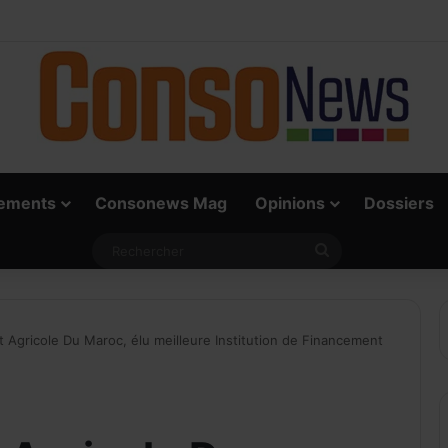
ai défi du paiement digital, c’est l’acceptation chez les commerçants
ements
Consonews Mag
Opinions
Dossiers
Rechercher
t Agricole Du Maroc, élu meilleure Institution de Financement