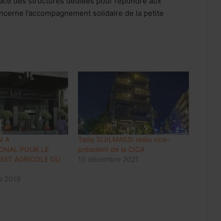
ace des structures dédiées pour répondre aux
oncerne l’accompagnement solidaire de la petite
Internet mobile au Maroc: l’usage
dépasse 60 Go par client et par mois,
en hausse de 48%
Luxe : les groupes mondiaux
attendent le rebond de la
consommation en Chine
N A
Tariq SIJILMASSI réélu vice-
IONAL POUR LE
président de la CICA
Meknès résilie le contrat de City Bus
DIT AGRICOLE DU
15 décembre 2021
et prépare une gestion publique locale
du réseau
e 2019
Prix des médicaments: les
pharmaciens alertent sur un risque