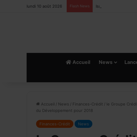
lundi 10 août 2026
Flash News
Ismail Bellali : Le vr
Accueil
News
Lanc
Accueil
/
News
/
Finances-Crédit
/
le Groupe Crédi
du Développement pour 2018
Finances-Crédit
News