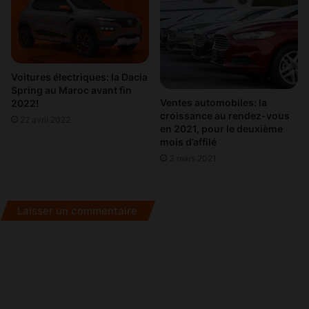
s
T
r
a
n
Voitures électriques: la Dacia
s
Spring au Maroc avant fin
p
Ventes automobiles: la
2022!
o
croissance au rendez-vous
22 avril 2022
r
en 2021, pour le deuxième
t
mois d’affilé
s
3 mars 2021
!
Laisser un commentaire