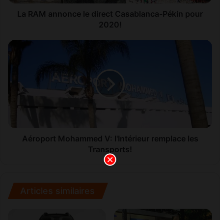
o
n
La RAM annonce le direct Casablanca-Pékin pour
c
2020!
e
l
A
e
é
d
r
i
o
r
p
e
o
c
r
t
t
C
M
a
o
Aéroport Mohammed V: l'Intérieur remplace les
s
h
Transports!
a
a
b
m
l
m
a
e
Articles similaires
n
d
c
V
a