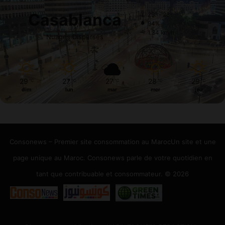
Casablanca
29º - 23º
94%
1.34 km/h
Nuages Dispersés
29
27
27
28
29
℃
℃
℃
℃
℃
dim
lun
mar
mer
jeu
Consonews – Premier site consommation au MarocUn site et une
page unique au Maroc. Consonews parle de votre quotidien en
tant que contribuable et consommateur. © 2026