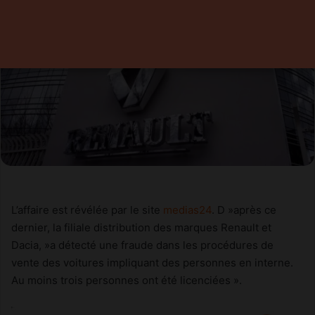
L’affaire est révélée par le site
medias24
. D »après ce
dernier, la filiale distribution des marques Renault et
Dacia, »a détecté une fraude dans les procédures de
vente des voitures impliquant des personnes en interne.
Au moins trois personnes ont été licenciées ».