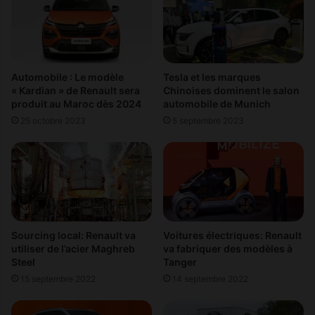
:
-
l
P
'
é
I
k
n
i
t
Automobile : Le modèle
Tesla et les marques
n
é
« Kardian » de Renault sera
Chinoises dominent le salon
p
produit au Maroc dès 2024
automobile de Munich
r
o
i
25 octobre 2023
5 septembre 2023
u
e
r
u
2
r
0
r
2
e
0
m
!
p
Sourcing local: Renault va
Voitures électriques: Renault
l
utiliser de l’acier Maghreb
va fabriquer des modèles à
a
Steel
Tanger
c
15 septembre 2022
14 septembre 2022
e
l
e