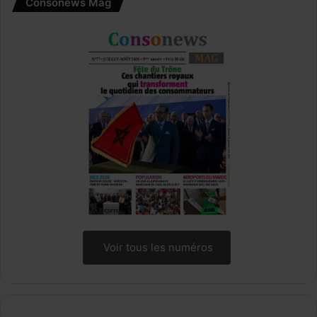
Consonews Mag
i
o
n
s
Voir tous les numéros