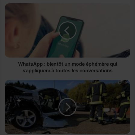
W
h
a
t
s
A
p
p
:
b
WhatsApp : bientôt un mode éphémère qui
i
s’appliquera à toutes les conversations
e
n
L
t
e
ô
s
t
b
u
o
n
î
m
t
o
e
d
s