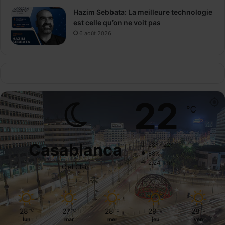
Hazim Sebbata: La meilleure technologie
est celle qu’on ne voit pas
6 août 2026
22
℃
Casablanca
28º - 22º
88%
2.24 km/h
Ciel Clair
28
27
28
29
28
℃
℃
℃
℃
℃
lun
mar
mer
jeu
ven