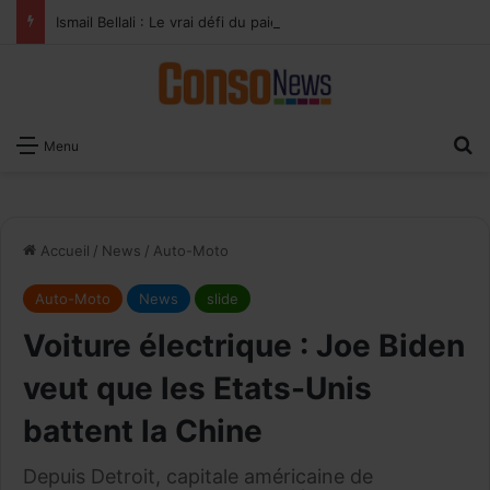
Ismail Bellali : Le vrai défi du paiement digital, c’est l’acceptation chez les commerçants
×
Recevoir notre
R
Menu
Newsletter
EMAIL
Accueil
/
News
/
Auto-Moto
Auto-Moto
News
slide
Voiture électrique : Joe Biden
veut que les Etats-Unis
battent la Chine
Depuis Detroit, capitale américaine de