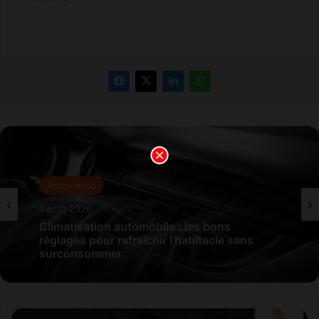
Auto-Moto
1 août 2026
Climatisation automobile : les bons
réglages pour rafraîchir l’habitacle sans
surconsommer
O