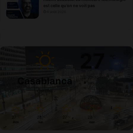
est celle qu’on ne voit pas
6 août 2026
27
℃
Casablanca
27º - 24º
69%
4.02 km/h
Ciel Clair
27
28
27
28
29
℃
℃
℃
℃
℃
dim
lun
mar
mer
jeu