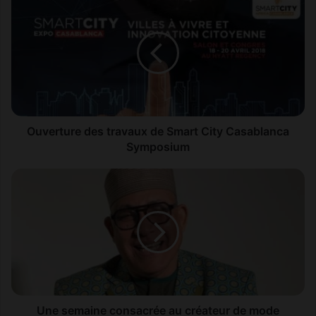
u
v
e
r
t
u
r
e
d
Ouverture des travaux de Smart City Casablanca
e
Symposium
s
t
U
r
n
a
e
v
s
a
e
u
m
x
a
d
i
e
n
S
e
Une semaine consacrée au créateur de mode