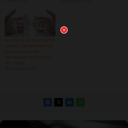
projet de généralisation de
5 août 2022
21 octobre 2023
la protection sociale et de
signature des premières
conventions y afférentes.
Le 13 juillet dernier, le
souverain a approuvé, lors
du…
La réforme de la protection
sociale, couronnement de
la politique sociale
clairvoyante de SM le Roi
(M. Lekjaa)
25 octobre 2022