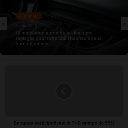
Auto-Moto
1 août 2026
Climatisation automobile : les bons
réglages pour rafraîchir l’habitacle sans
surconsommer
B
a
n
q
u
e
s
p
a
r
Banques participatives: le PNB grimpe de 55%