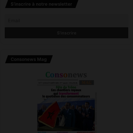
t
S’inscrire à notre newsletter
a
h
)
Consonews Mag