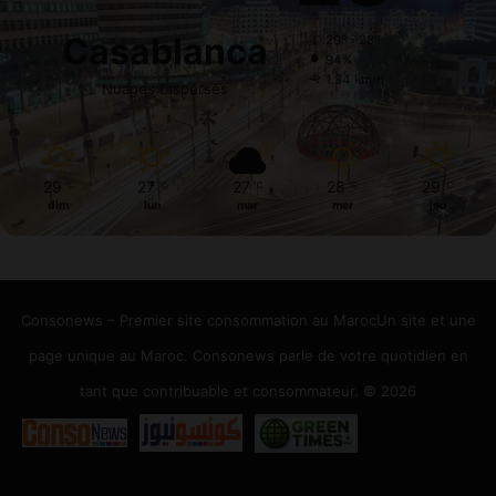
Casablanca
29º - 23º
94%
1.34 km/h
Nuages Dispersés
29
27
27
28
29
℃
℃
℃
℃
℃
dim
lun
mar
mer
jeu
Consonews – Premier site consommation au MarocUn site et une
page unique au Maroc. Consonews parle de votre quotidien en
tant que contribuable et consommateur. © 2026