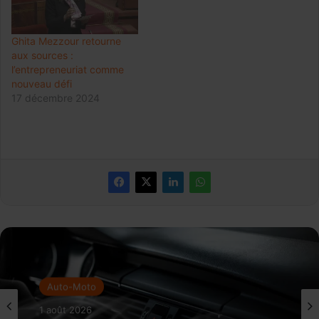
Ghita Mezzour retourne
aux sources :
l’entrepreneuriat comme
nouveau défi
17 décembre 2024
Auto-Moto
1 août 2026