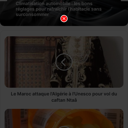
Climatisation automobile : les bons
réglages pour rafraîchir l’habitacle sans
surconsommer
L
e
M
a
r
o
c
a
t
t
Le Maroc attaque l'Algérie à l'Unesco pour vol du
a
caftan Ntaâ
q
u
P
e
u
l
b