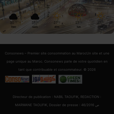
Ciel Clair
30
31
27
27
27
℃
℃
℃
℃
℃
ven
sam
dim
lun
mar
Consonews – Premier site consommation au MarocUn site et une
page unique au Maroc. Consonews parle de votre quotidien en
tant que contribuable et consommateur. © 2026
Directeur de publication : NABIL TAOUFIK, REDACTION :
MARWANE TAOUFIK, Dossier de presse : 46/2016 ص