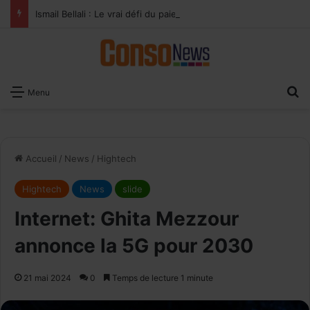
Ismail Bellali : Le vrai défi du paiement digital, c’est l’acceptation chez les commerçants
×
Recevoir notre
R
Menu
Newsletter
EMAIL
Accueil
/
News
/
Hightech
Hightech
News
slide
Internet: Ghita Mezzour
annonce la 5G pour 2030
21 mai 2024
0
Temps de lecture 1 minute