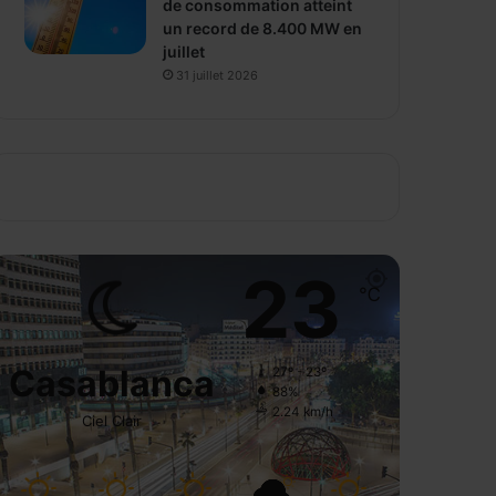
de consommation atteint
un record de 8.400 MW en
juillet
31 juillet 2026
23
℃
Casablanca
27º - 23º
88%
2.24 km/h
Ciel Clair