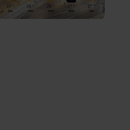
27
28
29
27
27
℃
℃
℃
℃
℃
jeu
ven
sam
dim
lun