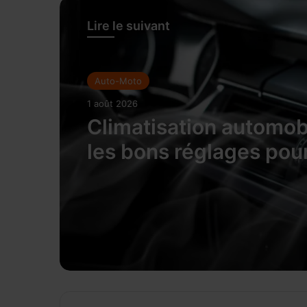
Lire le suivant
Auto-Moto
1 août 2026
Climatisation automobi
les bons réglages pou
rafraîchir l’habitacle s
surconsommer