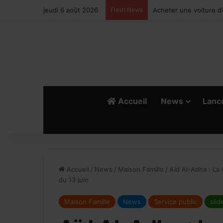
jeudi 6 août 2026
Flash News
Climatisation automobi
Accueil
News
Lanc
R
E
Accueil
/
News
/
Maison Famille
/
Aïd Al-Adha : La
du 13 juin
Maison Famille
News
Service public
slid