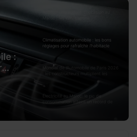
Acheter une voiture d’occasion au
Maroc : les vérifications
indispensables avant de signer
Climatisation automobile : les bons
réglages pour rafraîchir l’habitacle
sans surconsommer
le :
r
Mondial de l’Automobile de Paris 2026
: les constructeurs multiplient les
ans
nouveautés électriques
Électricité au Maroc: le pic de
consommation atteint un record de
8.400 MW en juillet
Biens de consommation: les
importations du Maroc atteignent un
record de 203,5 milliards de dirhams