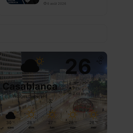
6 août 2026
26
℃
Casablanca
30º - 25º
78%
2.68 km/h
Nuages Dispersés
30
28
27
28
28
℃
℃
℃
℃
℃
sam
dim
lun
mar
mer