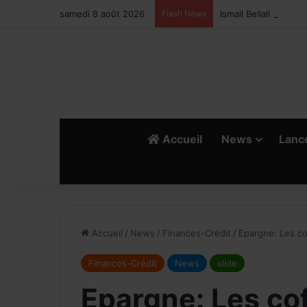
samedi 8 août 2026
Flash News
Ismail Bellali : Le v
Accueil
News
Lanc
R
E
Accueil
/
News
/
Finances-Crédit
/
Epargne: Les co
Finances-Crédit
News
slide
Epargne: Les cof