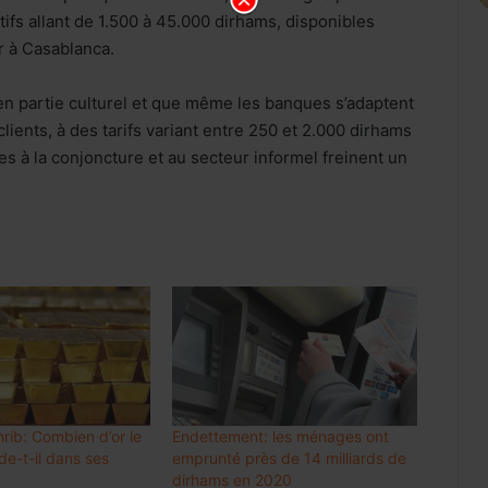
ifs allant de 1.500 à 45.000 dirhams, disponibles
 à Casablanca.
 partie culturel et que même les banques s’adaptent
lients, à des tarifs variant entre 250 et 2.000 dirhams
ées à la conjoncture et au secteur informel freinent un
Internet mobile au Maroc: l’usage
dépasse 60 Go par client et par mois,
en hausse de 48%
Luxe : les groupes mondiaux
attendent le rebond de la
consommation en Chine
rib: Combien d’or le
Endettement: les ménages ont
Meknès résilie le contrat de City Bus
e-t-il dans ses
emprunté près de 14 milliards de
et prépare une gestion publique locale
dirhams en 2020
du réseau