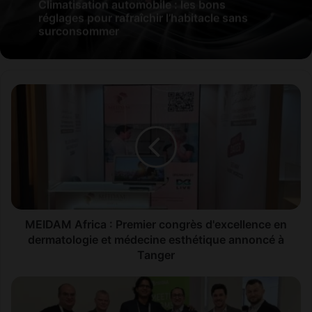
Climatisation automobile : les bons
réglages pour rafraîchir l’habitacle sans
surconsommer
M
E
I
D
A
M
A
f
r
i
MEIDAM Africa : Premier congrès d'excellence en
c
dermatologie et médecine esthétique annoncé à
a
Tanger
:
P
I
r
n
e