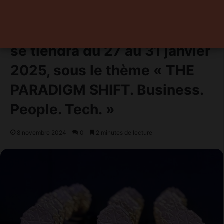
marketing, du digital, des
médias et de l’événementiel,
se tiendra du 27 au 31 janvier
2025, sous le thème « THE
PARADIGM SHIFT. Business.
People. Tech. »
8 novembre 2024
0
2 minutes de lecture