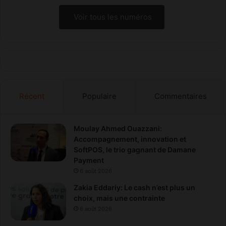
a
à
l
Voir tous les numéros
T
l
a
i
n
e
g
à
e
N
r
v
i
Récent
Populaire
Commentaires
d
i
a
Moulay Ahmed Ouazzani:
Accompagnement, innovation et
SoftPOS, le trio gagnant de Damane
Payment
6 août 2026
Zakia Eddariy: Le cash n’est plus un
choix, mais une contrainte
6 août 2026