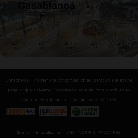
Casablanca
28º - 25º
69%
2.68 km/h
Ciel Clair
28
29
29
27
27
℃
℃
℃
℃
℃
jeu
ven
sam
dim
lun
Consonews – Premier site consommation au MarocUn site et une
page unique au Maroc. Consonews parle de votre quotidien en
tant que contribuable et consommateur. © 2026
Directeur de publication : NABIL TAOUFIK, REDACTION :