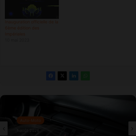
Inauguration officielle de la
6ème édition des
Impériales
10 mai 2023
Auto-Moto
1 août 2026