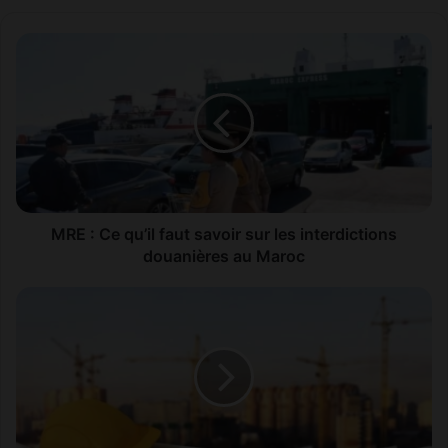
M
R
E
:
C
e
q
u
’
i
MRE : Ce qu’il faut savoir sur les interdictions
l
douanières au Maroc
f
a
V
u
i
t
l
s
l
a
e
v
n
o
o
i
u