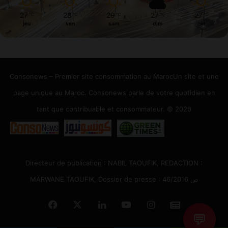
27
28
29
27
27
℃
℃
℃
℃
℃
jeu
ven
sam
dim
lun
Consonews – Premier site consommation au MarocUn site et une
page unique au Maroc. Consonews parle de votre quotidien en
tant que contribuable et consommateur. © 2026
Directeur de publication : NABIL TAOUFIK, REDACTION :
MARWANE TAOUFIK, Dossier de presse : 46/2016 ص
Facebook
X
Linkedin
YouTube
Instagram
Google
💬