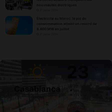
nouveautés électriques
31 juillet 2026
Électricité au Maroc: le pic de
consommation atteint un record de
8.400 MW en juillet
31 juillet 2026
23
℃
Casablanca
27º - 23º
88%
2.74 km/h
Ciel Clair