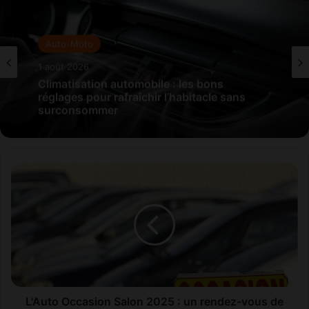
Auto-Moto
Auto-Moto
1 août 2026
31 juillet 2026
Climatisation automobile : les bons
réglages pour rafraîchir l’habitacle sans
surconsommer
Mondial de l’Automobile de Paris 2026 : les
constructeurs multiplient les nouveautés
L
électriques
'
A
u
t
o
O
c
c
a
L'Auto Occasion Salon 2025 : un rendez-vous de