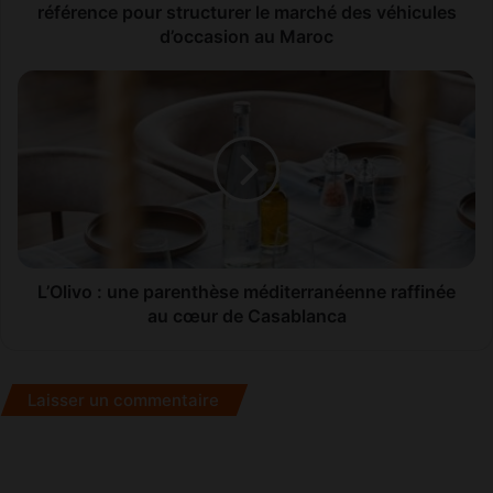
s
référence pour structurer le marché des véhicules
i
d’occasion au Maroc
o
n
L
S
’
a
O
l
l
o
i
n
v
2
o
0
:
2
u
5
n
L’Olivo : une parenthèse méditerranéenne raffinée
:
e
au cœur de Casablanca
u
p
n
a
r
r
Laisser un commentaire
e
e
n
n
d
t
e
h