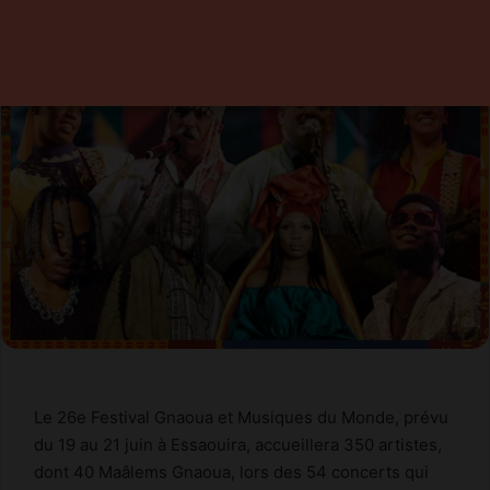
12 juin 2025
0
3 minutes de lecture
Le 26e Festival Gnaoua et Musiques du Monde, prévu
du 19 au 21 juin à Essaouira, accueillera 350 artistes,
dont 40 Maâlems Gnaoua, lors des 54 concerts qui