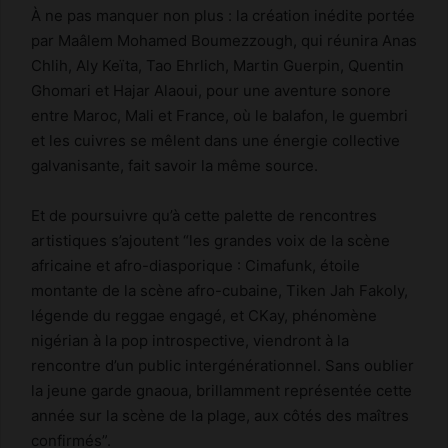
À ne pas manquer non plus : la création inédite portée
par Maâlem Mohamed Boumezzough, qui réunira Anas
Chlih, Aly Keïta, Tao Ehrlich, Martin Guerpin, Quentin
Ghomari et Hajar Alaoui, pour une aventure sonore
entre Maroc, Mali et France, où le balafon, le guembri
et les cuivres se mêlent dans une énergie collective
galvanisante, fait savoir la même source.
Et de poursuivre qu’à cette palette de rencontres
artistiques s’ajoutent “les grandes voix de la scène
africaine et afro-diasporique : Cimafunk, étoile
montante de la scène afro-cubaine, Tiken Jah Fakoly,
légende du reggae engagé, et CKay, phénomène
nigérian à la pop introspective, viendront à la
rencontre d’un public intergénérationnel. Sans oublier
la jeune garde gnaoua, brillamment représentée cette
année sur la scène de la plage, aux côtés des maîtres
confirmés”.