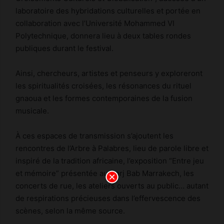
laboratoire des hybridations culturelles et portée en
collaboration avec l’Université Mohammed VI
Polytechnique, donnera lieu à deux tables rondes
publiques durant le festival.
Ainsi, chercheurs, artistes et penseurs y exploreront
les spiritualités croisées, les résonances du rituel
gnaoua et les formes contemporaines de la fusion
musicale.
À ces espaces de transmission s’ajoutent les
rencontres de l’Arbre à Palabres, lieu de parole libre et
inspiré de la tradition africaine, l’exposition “Entre jeu
et mémoire” présentée au Borj Bab Marrakech, les
concerts de rue, les ateliers ouverts au public… autant
de respirations précieuses dans l’effervescence des
scènes, selon la même source.