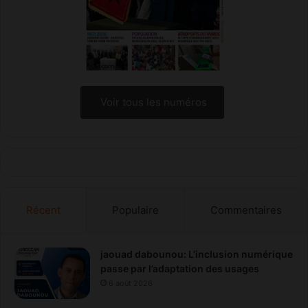
é
a
h
i
c
u
l
e
Voir tous les numéros
s
d
’
o
c
c
a
s
Récent
Populaire
Commentaires
i
o
n
jaouad dabounou: L’inclusion numérique
a
passe par l’adaptation des usages
u
6 août 2026
M