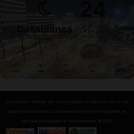
24
℃
Casablanca
30º - 23º
83%
2.24 km/h
Ciel Clair
30
29
27
27
27
℃
℃
℃
℃
℃
ven
sam
dim
lun
mar
Consonews – Premier site consommation au MarocUn site et une
page unique au Maroc. Consonews parle de votre quotidien en
tant que contribuable et consommateur. © 2026