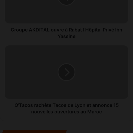
e
A
K
D
I
Groupe AKDITAL ouvre à Rabat l’Hôpital Privé Ibn
T
Yassine
A
L
O
o
’
u
T
v
a
r
c
e
o
à
s
R
r
a
a
b
c
O’Tacos rachète Tacos de Lyon et annonce 15
a
h
nouvelles ouvertures au Maroc
t
è
l
t
’
e