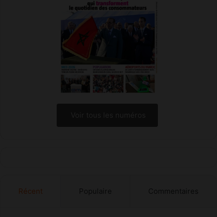
M
a
r
o
c
Voir tous les numéros
Récent
Populaire
Commentaires