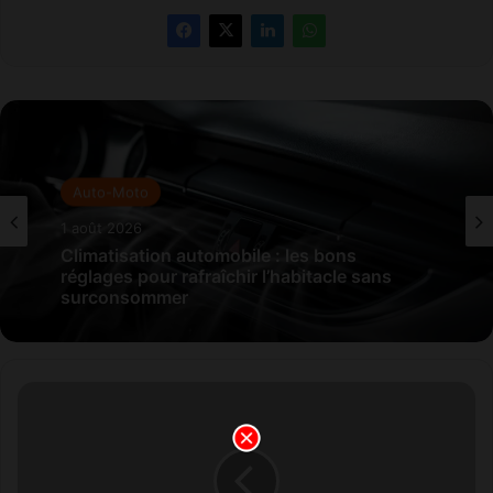
Auto-Moto
1 août 2026
Climatisation automobile : les bons
réglages pour rafraîchir l’habitacle sans
surconsommer
G
r
o
u
p