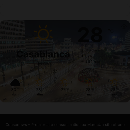
28
℃
Casablanca
30º - 25º
69%
2.24 km/h
Ciel Clair
30
28
27
28
28
℃
℃
℃
℃
℃
sam
dim
lun
mar
mer
Consonews – Premier site consommation au MarocUn site et une