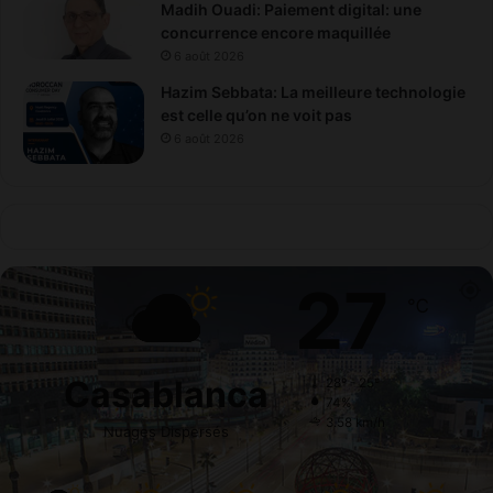
Madih Ouadi: Paiement digital: une
concurrence encore maquillée
6 août 2026
Hazim Sebbata: La meilleure technologie
est celle qu’on ne voit pas
6 août 2026
27
℃
Casablanca
28º - 25º
74%
3.58 km/h
Nuages Dispersés