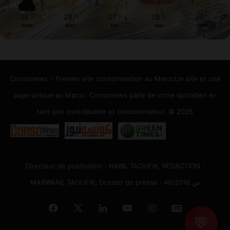
28
28
27
28
28
℃
℃
℃
℃
℃
sam
dim
lun
mar
mer
Consonews – Premier site consommation au MarocUn site et une
page unique au Maroc. Consonews parle de votre quotidien en
tant que contribuable et consommateur. © 2026
Directeur de publication : NABIL TAOUFIK, REDACTION :
MARWANE TAOUFIK, Dossier de presse : 46/2016 ص
Facebook
X
Linkedin
YouTube
Instagram
Google
💬