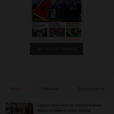
à
n
l
g
a
e
v
l
i
a
l
d
l
o
e
n
n
Voir tous les numéros
e
p
o
u
r
l
e
Récent
Populaire
Commentaires
s
c
o
n
Concurrence Vers un consommateur
s
mieux protégé et mieux écouté