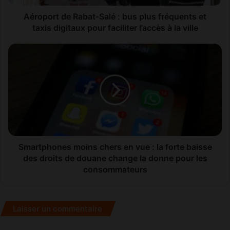
d
e
Aéroport de Rabat-Salé : bus plus fréquents et
R
taxis digitaux pour faciliter l’accès à la ville
a
b
S
a
m
t
a
-
r
S
t
a
p
l
h
é
o
:
n
b
e
Smartphones moins chers en vue : la forte baisse
u
s
des droits de douane change la donne pour les
s
m
consommateurs
p
o
l
i
u
n
Laisser un commentaire
s
s
f
c