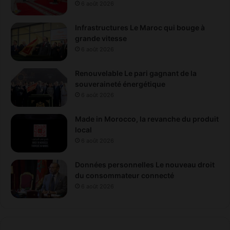
o
6 août 2026
m
m
Infrastructures Le Maroc qui bouge à
a
grande vitesse
t
6 août 2026
e
u
Renouvelable Le pari gagnant de la
r
souveraineté énergétique
s
6 août 2026
Made in Morocco, la revanche du produit
local
6 août 2026
Données personnelles Le nouveau droit
du consommateur connecté
6 août 2026