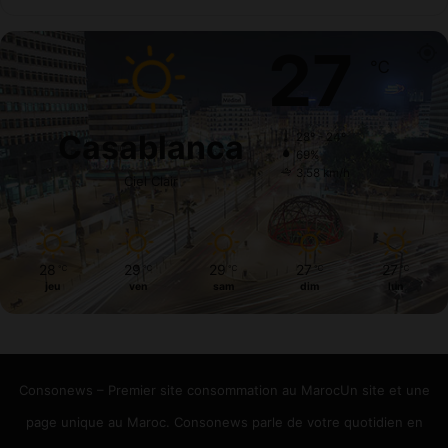
27
℃
Casablanca
28º - 24º
69%
3.58 km/h
Ciel Clair
28
29
29
27
27
℃
℃
℃
℃
℃
jeu
ven
sam
dim
lun
Consonews – Premier site consommation au MarocUn site et une
page unique au Maroc. Consonews parle de votre quotidien en