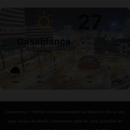
27
℃
Casablanca
30º - 25º
74%
2.68 km/h
Ciel Clair
30
28
27
28
28
℃
℃
℃
℃
℃
sam
dim
lun
mar
mer
Consonews – Premier site consommation au MarocUn site et une
page unique au Maroc. Consonews parle de votre quotidien en