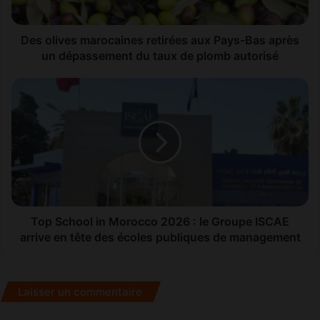
après
un
dépassement
Des olives marocaines retirées aux Pays-Bas après
du
un dépassement du taux de plomb autorisé
taux
de
Top
plomb
School
autorisé
in
Morocco
2026
:
le
Groupe
ISCAE
arrive
Top School in Morocco 2026 : le Groupe ISCAE
en
arrive en tête des écoles publiques de management
tête
des
écoles
Laisser un commentaire
publiques
de