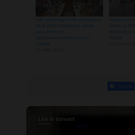
Ville de Deroua: Forte mobilisation
Rupture d’un
de la SRM Casablanca-Settat
Sbata, la SR
pour améliorer
mobilisée po
l’approvisionnement en eau
rapide
potable
31 octobre 
16 juillet 2025
Facebook
Lire le suivant