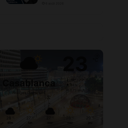
6 août 2026
23
℃
Casablanca
28º - 23º
94%
1.79 km/h
Nuages Dispersés
28
27
27
28
29
℃
℃
℃
℃
℃
dim
lun
mar
mer
jeu