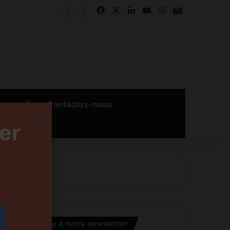
Facebook
X
Linkedin
YouTube
Instagram
Google New
بالعربية
Contactez-nous
×
er
S’inscrire à notre newsletter