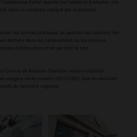
M Casablanca-Settat appelle les habitants à adopter une
Aïd, dans un contexte marqué par la pression
pecter les bonnes pratiques de gestion des déchets liés
Internet mobile au Maroc: l’usage
 les déchets dans les canalisations ou les réseaux
dépasse 60 Go par client et par mois,
en hausse de 48%
isques d’obstruction et de garantir le bon
Luxe : les groupes mondiaux
attendent le rebond de la
n Centre de Relation Clientèle restera mobilisé
consommation en Chine
es usagers via le numéro 052231202, tout en assurant
emble du territoire régional.
Meknès résilie le contrat de City Bus
et prépare une gestion publique locale
du réseau
Change 2026: la dotation voyages
reste à 100.000 DH et peut atteindre
500.000 DH avec l’IR