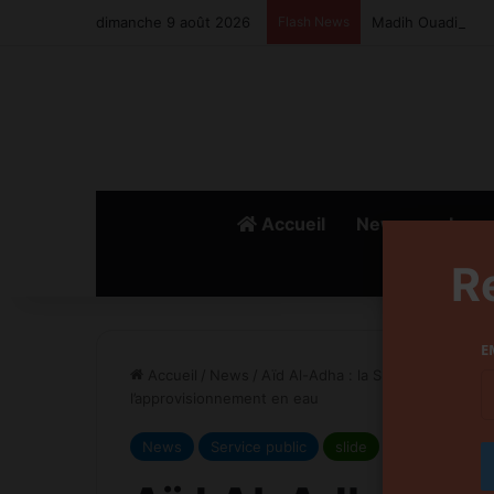
dimanche 9 août 2026
Flash News
Madih Ouadi: Paie
Accueil
News
Lanc
R
E
Accueil
/
News
/
Aïd Al-Adha : la SRM Casablanca-S
l’approvisionnement en eau
News
Service public
slide