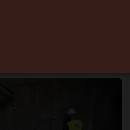
a SRM Casablanca-
son dispositif pour
rovisionnement en
0
Temps de lecture 1 minute