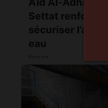
Aïd Al-Adha : l
Settat renforce 
sécuriser l’app
eau
28 mai 2026