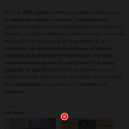
Au final, 2025 apparaît comme une année charnière pour
le marché des capitaux marocain. Longtemps perçu
comme un compartiment complémentaire du financement
bancaire, il s’affirme désormais comme un levier central de
mobilisation de l’épargne et de financement de la
croissance. La combinaison d’une Bourse dynamique,
d’une industrie de gestion en expansion et d’un cadre
réglementaire modernisé pourrait permettre au Maroc
d’aborder les grands chantiers de la décennie avec un
marché financier plus profond, plus liquide et mieux armé
pour accompagner les besoins de financement du
Royaume.
A lire aussi: