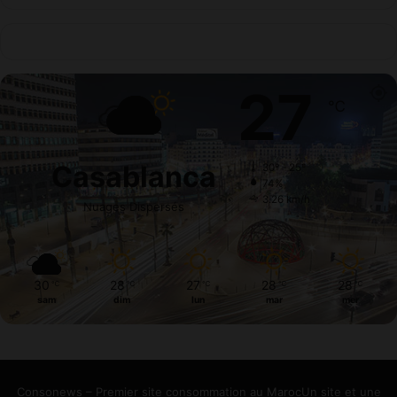
27
℃
Casablanca
30º - 25º
74%
3.26 km/h
Nuages Dispersés
30
28
27
28
28
℃
℃
℃
℃
℃
sam
dim
lun
mar
mer
Consonews – Premier site consommation au MarocUn site et une