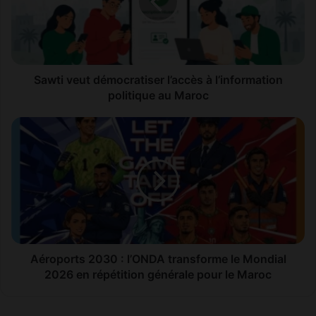
à
l’information
politique
au
Maroc
Sawti veut démocratiser l’accès à l’information
politique au Maroc
Aéroports
2030
:
l’ONDA
transforme
le
Mondial
2026
en
répétition
Aéroports 2030 : l’ONDA transforme le Mondial
générale
2026 en répétition générale pour le Maroc
pour
le