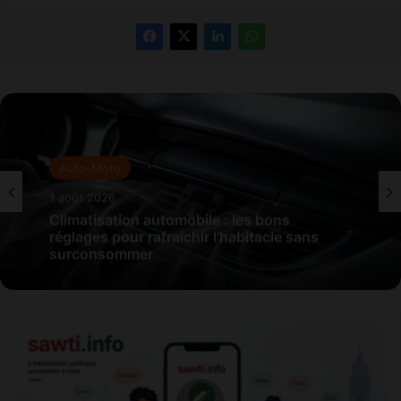
Auto-Moto
1 août 2026
Climatisation automobile : les bons
réglages pour rafraîchir l’habitacle sans
surconsommer
Sawti
veut
démocratiser
l’accès