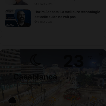
6 août 2026
Hazim Sebbata: La meilleure technologie
est celle qu’on ne voit pas
6 août 2026
23
℃
Casablanca
31º - 23º
83%
3.26 km/h
Ciel Clair
31
29
27
27
27
℃
℃
℃
℃
℃