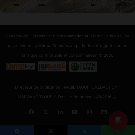
ven
sam
dim
lun
mar
Consonews – Premier site consommation au MarocUn site et une
page unique au Maroc. Consonews parle de votre quotidien en
tant que contribuable et consommateur. © 2026
Directeur de publication : NABIL TAOUFIK, REDACTION :
MARWANE TAOUFIK, Dossier de presse : 46/2016 ص
Facebook
X
Linkedin
YouTube
Instagram
Google
💬
News