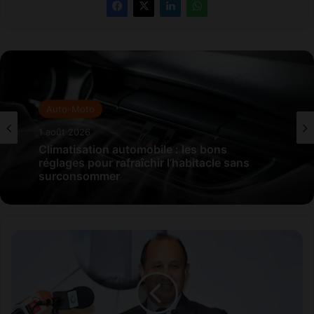
Auto-Moto
1 août 2026
Climatisation automobile : les bons
réglages pour rafraîchir l’habitacle sans
surconsommer
M
a
r
o
c
T