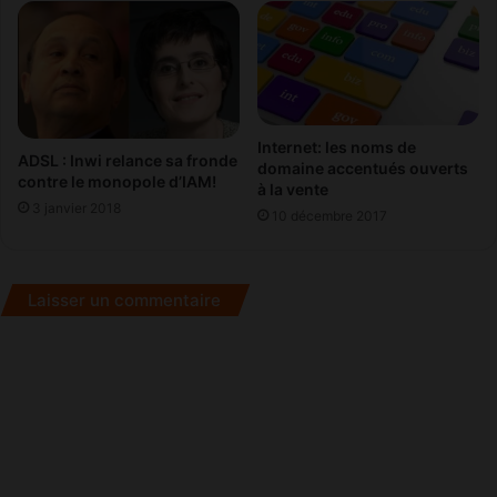
.
.
Internet: les noms de
ADSL : Inwi relance sa fronde
domaine accentués ouverts
contre le monopole d’IAM!
à la vente
3 janvier 2018
10 décembre 2017
Laisser un commentaire