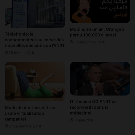
x
v
q
r
u
a
e
i
l
e
Mobile: en un an, Orange a
Téléphonie: le
e
perdu 130.000 clients!
d
consommateur au coeur des
m
a
10 décembre 2018
nouvelles missions de l’ANRT
o
t
25 février 2019
b
e
i
d
l
'
e
o
!
u
v
e
r
IT: l’ancien DG ANRT se
t
reconvertit dans la
Mode de Vie: les chiffres
u
médecine!
d’une virtualisation
r
rampante!
14 juin 2018
e
27 septembre 2018
.