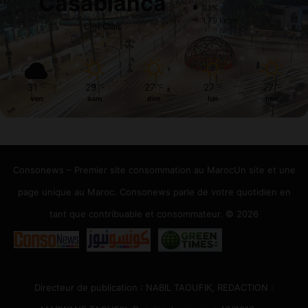
Casablanca
83%
1.79 km/h
Ciel Clair
31
29
27
27
27
℃
℃
℃
℃
℃
ven
sam
dim
lun
mar
Consonews – Premier site consommation au MarocUn site et une
page unique au Maroc. Consonews parle de votre quotidien en
tant que contribuable et consommateur. © 2026
Directeur de publication : NABIL TAOUFIK, REDACTION :