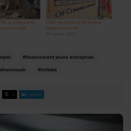
en hausse de 48%
Luxe : les groupes mondiaux
TPE: le programme
L’état de santé de l’économie
attendent le rebond de la
a cartonne déjà
dépend des PME
consommation en Chine
28 janvier 2022
Meknès résilie le contrat de City Bus
et prépare une gestion publique locale
mploi
financement jeune entreprise
du réseau
akhannouch
intilaka
Change 2026: la dotation voyages
reste à 100.000 DH et peut atteindre
500.000 DH avec l’IR
X
Linkedin
Prix des médicaments: les
pharmaciens alertent sur un risque
accru de pénuries
Acheter une voiture d’occasion au