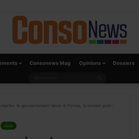
 vrai défi du paiement digital, c’est l’acceptation chez les commerçants
ements
Consonews Mag
Opinions
Dossiers
Rechercher
treprise: le gouvernement lance Al Forssa, la version post-
slide