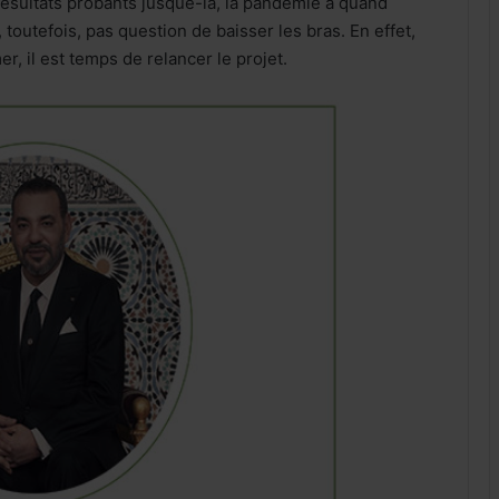
résultats probants jusque-là, la pandémie a quand
 toutefois, pas question de baisser les bras. En effet,
, il est temps de relancer le projet.