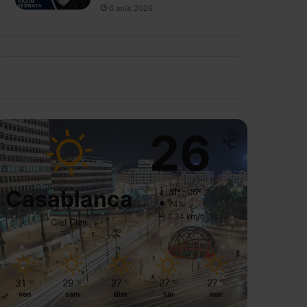
6 août 2026
26
℃
Casablanca
31º - 26º
74%
1.34 km/h
Ciel Clair
31
29
27
27
27
℃
℃
℃
℃
℃
ven
sam
dim
lun
mar