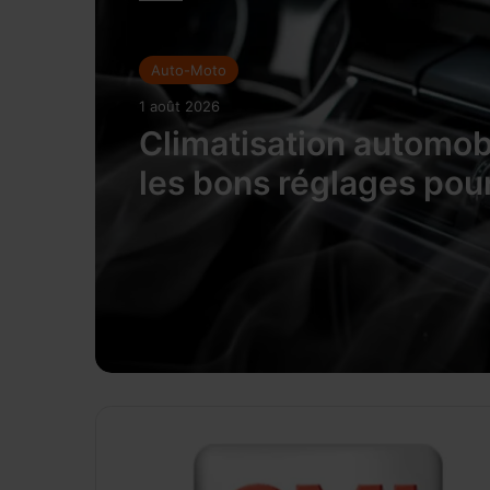
Auto-Moto
1 août 2026
Climatisation automobi
les bons réglages pou
rafraîchir l’habitacle s
surconsommer
A
c