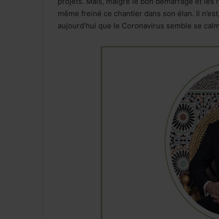
projets. Mais, malgré le bon démarrage et les 
même freiné ce chantier dans son élan. Il n’est,
aujourd’hui que le Coronavirus semble se calmer