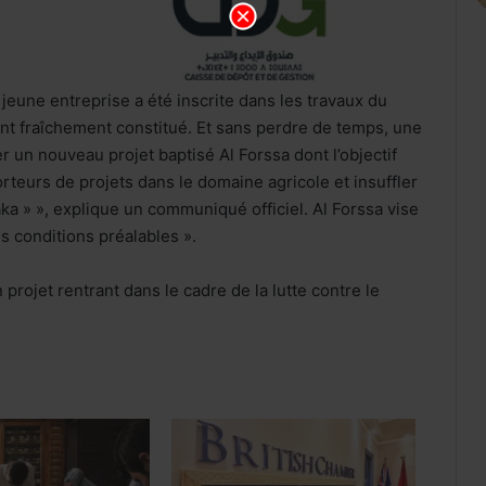
 jeune entreprise a été inscrite dans les travaux du
t fraîchement constitué. Et sans perdre de temps, une
er un nouveau projet baptisé Al Forssa dont l’objectif
orteurs de projets dans le domaine agricole et insuffler
a » », explique un communiqué officiel. Al Forssa vise
ns conditions préalables ».
projet rentrant dans le cadre de la lutte contre le
Internet mobile au Maroc: l’usage
dépasse 60 Go par client et par mois,