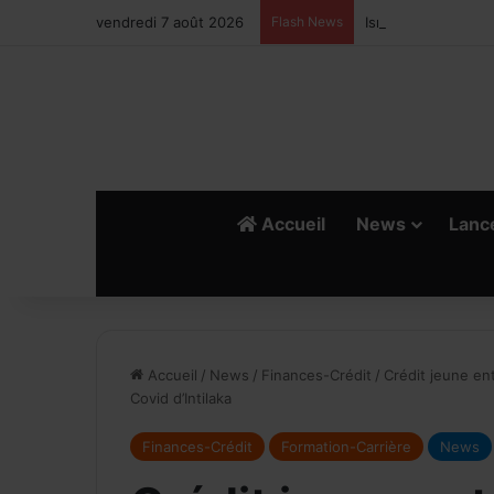
vendredi 7 août 2026
Flash News
Ismail Bellali : Le
Accueil
News
Lanc
Accueil
/
News
/
Finances-Crédit
/
Crédit jeune en
Covid d’Intilaka
Finances-Crédit
Formation-Carrière
News