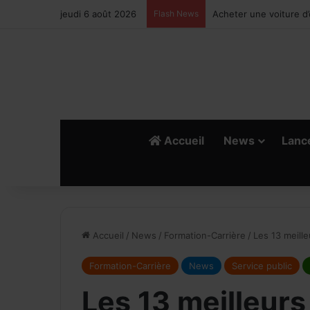
jeudi 6 août 2026
Flash News
Climatisation automobi
Accueil
News
Lanc
Accueil
/
News
/
Formation-Carrière
/
Les 13 meill
Formation-Carrière
News
Service public
Les 13 meilleur