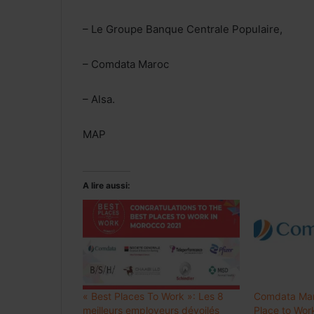
– Le Groupe Banque Centrale Populaire,
– Comdata Maroc
– Alsa.
MAP
A lire aussi:
« Best Places To Work »: Les 8
Comdata Maro
meilleurs employeurs dévoilés
Place to Wor