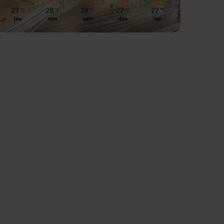
27
28
28
27
27
℃
℃
℃
℃
℃
jeu
ven
sam
dim
lun