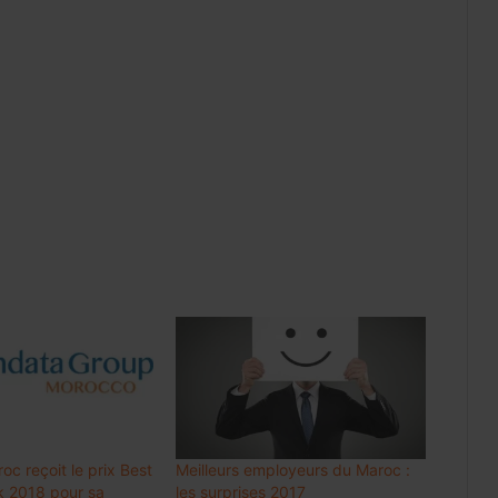
Internet mobile au Maroc: l’usage
dépasse 60 Go par client et par mois,
en hausse de 48%
Luxe : les groupes mondiaux
attendent le rebond de la
consommation en Chine
c reçoit le prix Best
Meilleurs employeurs du Maroc :
Meknès résilie le contrat de City Bus
k 2018 pour sa
les surprises 2017