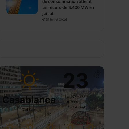
de consommation atteint
un record de 8.400 MW en
juillet
31 juillet 2026
23
℃
Casablanca
27º - 23º
88%
1.34 km/h
Ciel Clair