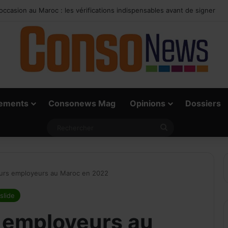
le : les bons réglages pour rafraîchir l’habitacle sans surconsommer
ements
Consonews Mag
Opinions
Dossiers
Rechercher
eurs employeurs au Maroc en 2022
slide
s employeurs au