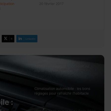
et prépare une gestion publique locale
icipation
20 février 2017
du réseau
8
Change 2026: la dotation voyages
reste à 100.000 DH et peut atteindre
500.000 DH avec l’IR
X
Linkedin
Prix des médicaments: les
pharmaciens alertent sur un risque
accru de pénuries
Acheter une voiture d’occasion au
Maroc : les vérifications
indispensables avant de signer
Climatisation automobile : les bons
réglages pour rafraîchir l’habitacle
sans surconsommer
le :