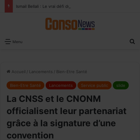
Ismail Bellali : Le vrai défi du paiement digital, c’est l’acceptation chez les commerçants
×
Recevoir notre
R
Menu
Newsletter
EMAIL
Accueil
/
Lancements
/
Bien-Etre Santé
Bien-Etre Santé
Lancements
Service public
slide
La CNSS et le CNONM
officialisent leur partenariat
grâce à la signature d’une
convention