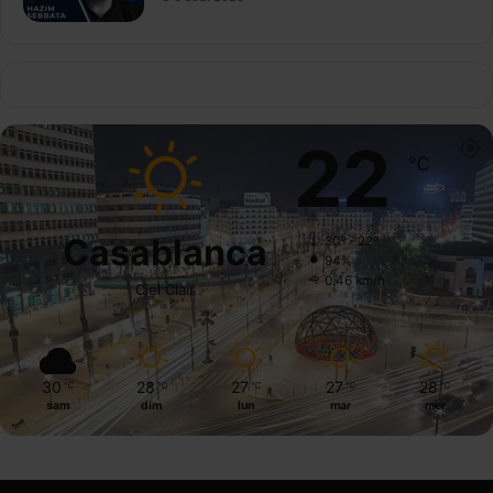
22
℃
Casablanca
30º - 22º
94%
0.46 km/h
Ciel Clair
30
28
27
27
28
℃
℃
℃
℃
℃
sam
dim
lun
mar
mer