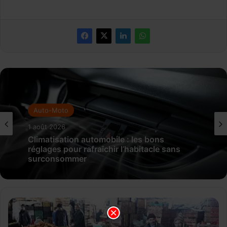
Auto-Moto
1 août 2026
Climatisation automobile : les bons
réglages pour rafraîchir l’habitacle sans
surconsommer
P
e
n