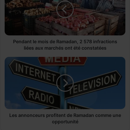
d
a
n
t
l
e
m
Pendant le mois de Ramadan, 2 578 infractions
o
liées aux marchés ont été constatées
i
s
L
d
e
e
s
R
a
a
n
m
n
a
o
d
n
a
c
n
e
Les annonceurs profitent de Ramadan comme une
,
u
opportunité
2
r