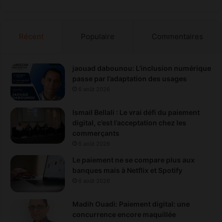
t
a
s
r
e
o
t
Récent
Populaire
Commentaires
c
l
é
g
jaouad dabounou: L’inclusion numérique
u
passe par l’adaptation des usages
m
6 août 2026
e
s
Ismail Bellali : Le vrai défi du paiement
digital, c’est l’acceptation chez les
commerçants
6 août 2026
Le paiement ne se compare plus aux
banques mais à Netflix et Spotify
6 août 2026
Madih Ouadi: Paiement digital: une
concurrence encore maquillée