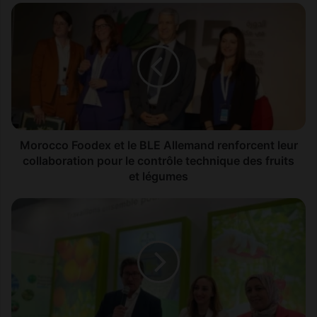
M
o
r
o
c
c
o
F
o
o
Morocco Foodex et le BLE Allemand renforcent leur
d
collaboration pour le contrôle technique des fruits
e
et légumes
x
e
B
t
a
l
y
e
e
B
r
L
C
E
r
A
o