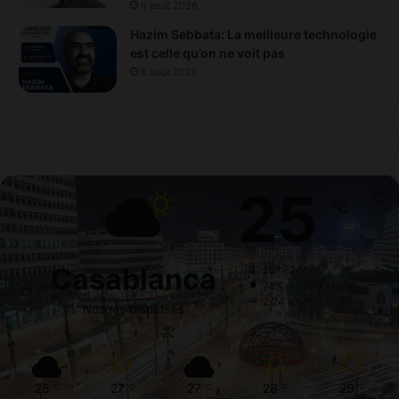
6 août 2026
Hazim Sebbata: La meilleure technologie
est celle qu’on ne voit pas
6 août 2026
25
℃
Casablanca
28º - 24º
78%
2.24 km/h
Nuages Dispersés
28
27
27
28
29
℃
℃
℃
℃
℃