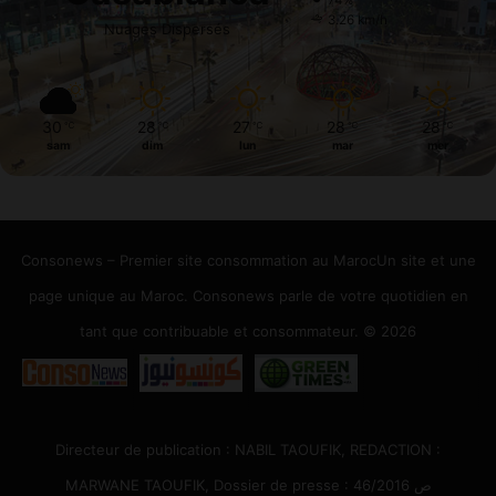
74%
3.26 km/h
Nuages Dispersés
30
28
27
28
28
℃
℃
℃
℃
℃
sam
dim
lun
mar
mer
Consonews – Premier site consommation au MarocUn site et une
page unique au Maroc. Consonews parle de votre quotidien en
tant que contribuable et consommateur. © 2026
Directeur de publication : NABIL TAOUFIK, REDACTION :
MARWANE TAOUFIK, Dossier de presse : 46/2016 ص