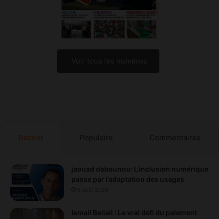
d
e
s
d
r
o
Voir tous les numéros
i
t
s
d
'
i
m
Récent
Populaire
Commentaires
p
o
r
t
jaouad dabounou: L’inclusion numérique
a
passe par l’adaptation des usages
t
6 août 2026
i
o
Ismail Bellali : Le vrai défi du paiement