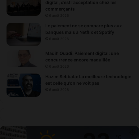
n
digital, c’est l’acceptation chez les
p
commerçants
r
6 août 2026
o
Le paiement ne se compare plus aux
l
banques mais à Netflix et Spotify
o
6 août 2026
n
g
é
Madih Ouadi: Paiement digital: une
e
concurrence encore maquillée
6 août 2026
Hazim Sebbata: La meilleure technologie
est celle qu’on ne voit pas
6 août 2026
℃