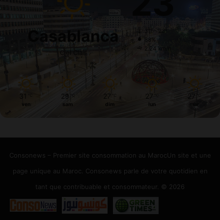
23
Casablanca
31º - 23º
88%
2.24 km/h
Ciel Clair
31
29
27
27
27
℃
℃
℃
℃
℃
ven
sam
dim
lun
mar
Consonews – Premier site consommation au MarocUn site et une
page unique au Maroc. Consonews parle de votre quotidien en
tant que contribuable et consommateur. © 2026