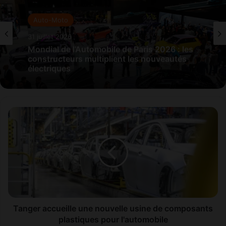
Auto-Moto
31 juillet 2026
Mondial de l’Automobile de Paris 2026 : les
constructeurs multiplient les nouveautés
électriques
T
a
n
g
e
r
a
c
c
u
Tanger accueille une nouvelle usine de composants
e
plastiques pour l'automobile