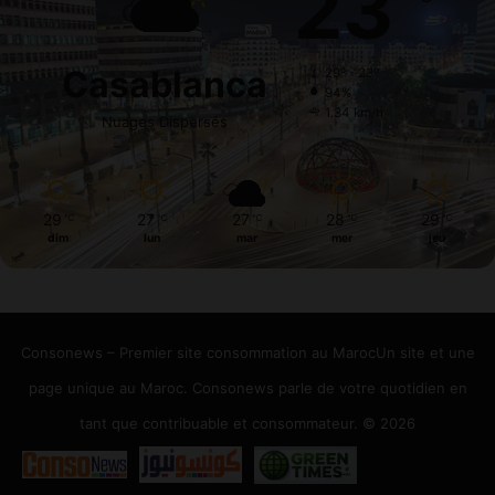
23
Casablanca
29º - 23º
94%
1.34 km/h
Nuages Dispersés
29
27
27
28
29
℃
℃
℃
℃
℃
dim
lun
mar
mer
jeu
Consonews – Premier site consommation au MarocUn site et une
page unique au Maroc. Consonews parle de votre quotidien en
tant que contribuable et consommateur. © 2026