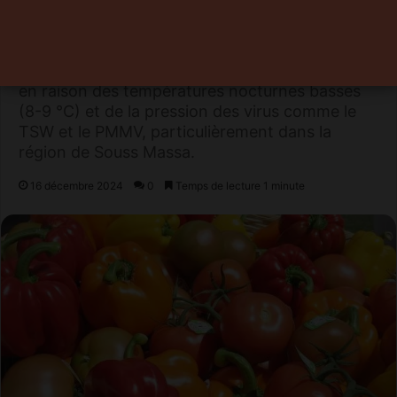
continue d’affirmer sa position parmi les leaders
mondiaux de l’exportation de poivrons. La
saison 2024 a été marquée par une baisse
significative des volumes, estimée à 30-40 %,
en raison des températures nocturnes basses
(8-9 °C) et de la pression des virus comme le
TSW et le PMMV, particulièrement dans la
région de Souss Massa.
16 décembre 2024
0
Temps de lecture 1 minute