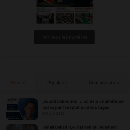
a
s
c
e
n
s
Voir tous les numéros
i
o
n
m
o
n
d
Récent
Populaire
Commentaires
i
a
l
e
jaouad dabounou: L’inclusion numérique
passe par l’adaptation des usages
6 août 2026
Ismail Bellali : Le vrai défi du paiement