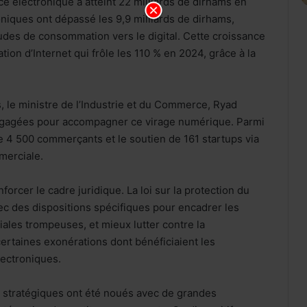
e électronique a atteint 22 milliards de dirhams en
niques ont dépassé les 9,9 milliards de dirhams,
udes de consommation vers le digital. Cette croissance
ion d’Internet qui frôle les 110 % en 2024, grâce à la
, le ministre de l’Industrie et du Commerce, Ryad
engagées pour accompagner ce virage numérique. Parmi
 de 4 500 commerçants et le soutien de 161 startups via
merciale.
orcer le cadre juridique. La loi sur la protection du
ec des dispositions spécifiques pour encadrer les
ales trompeuses, et mieux lutter contre la
certaines exonérations dont bénéficiaient les
lectroniques.
 stratégiques ont été noués avec de grandes