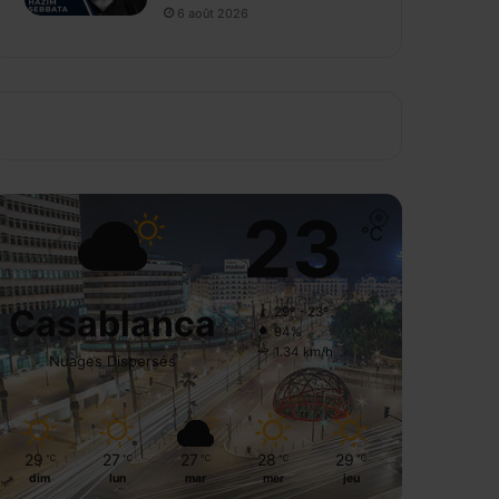
6 août 2026
23
℃
Casablanca
29º - 23º
94%
1.34 km/h
Nuages Dispersés
29
27
27
28
29
℃
℃
℃
℃
℃
dim
lun
mar
mer
jeu