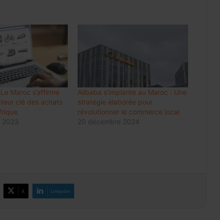
Internet mobile au Maroc: l’usage
dépasse 60 Go par client et par mois,
en hausse de 48%
Luxe : les groupes mondiaux
attendent le rebond de la
consommation en Chine
 Le Maroc s’affirme
Alibaba s’implante au Maroc : Une
eur clé des achats
stratégie élaborée pour
Meknès résilie le contrat de City Bus
frique
révolutionner le commerce local
et prépare une gestion publique locale
 2023
20 décembre 2024
du réseau
Change 2026: la dotation voyages
reste à 100.000 DH et peut atteindre
500.000 DH avec l’IR
X
Linkedin
Prix des médicaments: les
pharmaciens alertent sur un risque
accru de pénuries