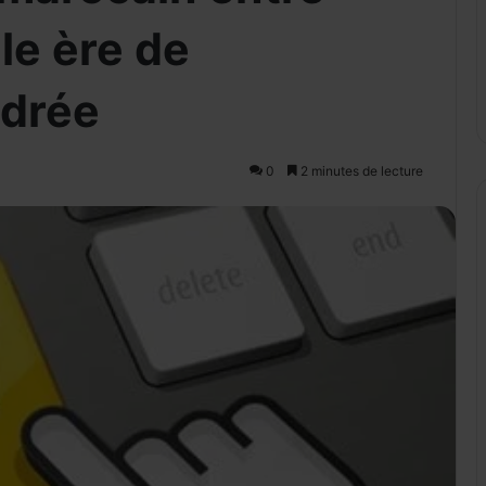
le ère de
adrée
0
2 minutes de lecture