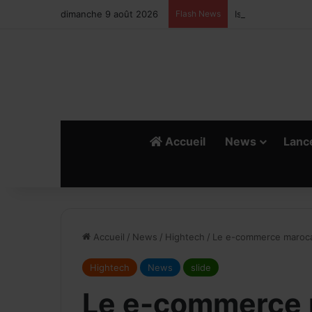
dimanche 9 août 2026
Flash News
Ismail Bellali : L
Accueil
News
Lanc
R
E
Accueil
/
News
/
Hightech
/
Le e-commerce marocai
Hightech
News
slide
Le e-commerce 