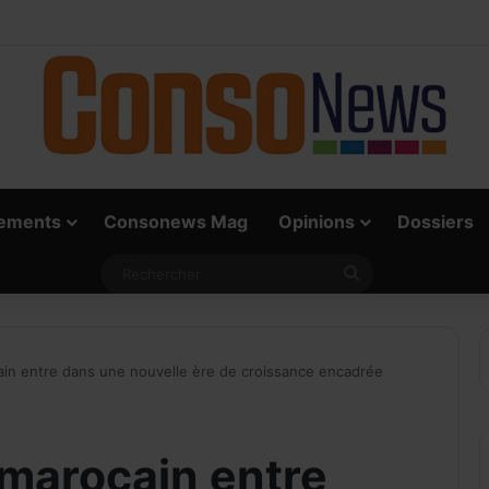
e vrai défi du paiement digital, c’est l’acceptation chez les commerçants
ements
Consonews Mag
Opinions
Dossiers
ecevoir notre Newslett
Rechercher
MAIL
n entre dans une nouvelle ère de croissance encadrée
marocain entre