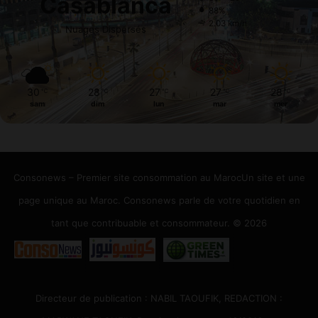
Casablanca
88%
2.03 km/h
Nuages Dispersés
30
28
27
27
28
℃
℃
℃
℃
℃
sam
dim
lun
mar
mer
Consonews – Premier site consommation au MarocUn site et une
page unique au Maroc. Consonews parle de votre quotidien en
tant que contribuable et consommateur. © 2026
Directeur de publication : NABIL TAOUFIK, REDACTION :