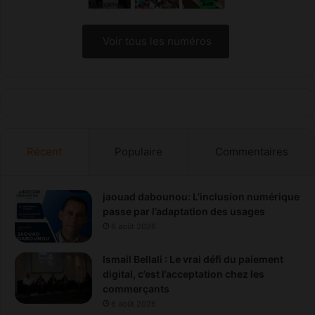
t
i
o
Voir tous les numéros
n
Récent
Populaire
Commentaires
jaouad dabounou: L’inclusion numérique
passe par l’adaptation des usages
6 août 2026
Ismail Bellali : Le vrai défi du paiement
digital, c’est l’acceptation chez les
commerçants
6 août 2026