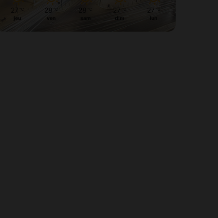
27
28
28
27
27
℃
℃
℃
℃
℃
jeu
ven
sam
dim
lun