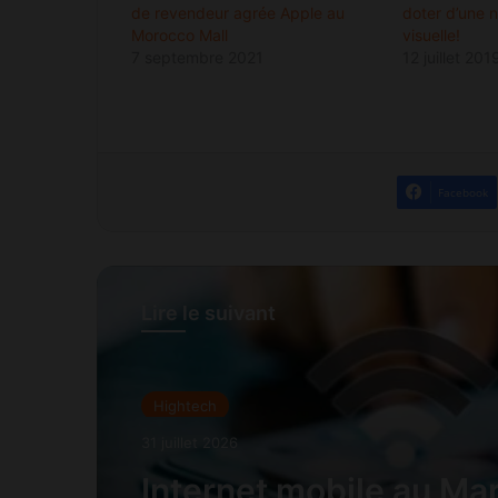
de revendeur agrée Apple au
doter d’une n
Morocco Mall
visuelle!
7 septembre 2021
12 juillet 201
Facebook
Lire le suivant
Hightech
31 juillet 2026
Internet mobile au Ma