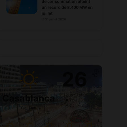
de consommation atteint
un record de 8.400 MW en
juillet
31 juillet 2026
26
℃
Casablanca
27º - 24º
71%
3.54 km/h
Ciel Clair