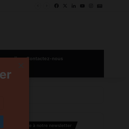
Facebook
X
Linkedin
YouTube
Instagram
Google New
بالعربية
Contactez-nous
×
er
S’inscrire à notre newsletter