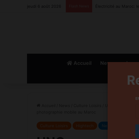
jeudi 6 août 2026
Flash News
Électricité au Maroc: 
Accueil
News
Lanc
R
E
Accueil
/
News
/
Culture Loisirs
/
UNO.ma consacre l
photographie mobile au Maroc
Culture Loisirs
Hightech
News
slide