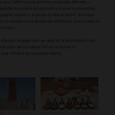
Luxe : les groupes mondiaux
ne pour UNO.ma une ambition culturelle affirmée. «
attendent le rebond de la
éativité marocaine en donnant à chacun la possibilité
consommation en Chine
graphie mobile », explique El Mehdi Berhil, directeur
urs un rendez-vous annuel de référence, à la croisée de
Meknès résilie le contrat de City Bus
rtistique.
et prépare une gestion publique locale
du réseau
 d’acteur engagé bien au-delà de la distribution high-
ile pour démocratiser l’art et renforcer le
Change 2026: la dotation voyages
reste à 100.000 DH et peut atteindre
 une vitrine à de nouveaux talents.
500.000 DH avec l’IR
Prix des médicaments: les
pharmaciens alertent sur un risque
accru de pénuries
Acheter une voiture d’occasion au
Maroc : les vérifications
indispensables avant de signer
blic: Rabat veut se
Lancement de la 1ère édition des