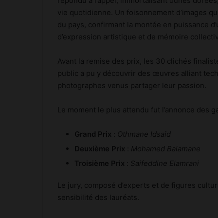
répondu à l’appel, immortalisant dunes dorées,
vie quotidienne. Un foisonnement d’images qui
du pays, confirmant la montée en puissance d’
d’expression artistique et de mémoire collecti
Avant la remise des prix, les 30 clichés final
public a pu y découvrir des œuvres alliant tec
photographes venus partager leur passion.
Le moment le plus attendu fut l’annonce des g
Grand Prix
:
Othmane Idsaid
Deuxième Prix
:
Mohamed Balamane
Troisième Prix
:
Saifeddine Elamrani
Le jury, composé d’experts et de figures culturel
sensibilité des lauréats.