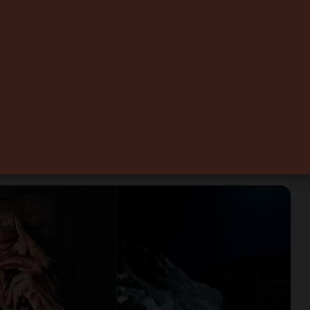
e les premiers
ours iShot et fait
tographie mobile au
0
Temps de lecture 1 minute