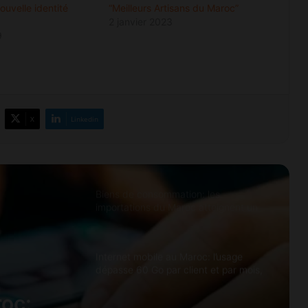
Climatisation automobile : les bons
ouvelle identité
“Meilleurs Artisans du Maroc”
réglages pour rafraîchir l’habitacle
2 janvier 2023
sans surconsommer
9
Mondial de l’Automobile de Paris 2026
: les constructeurs multiplient les
nouveautés électriques
X
Linkedin
Électricité au Maroc: le pic de
consommation atteint un record de
8.400 MW en juillet
Biens de consommation: les
importations du Maroc atteignent un
record de 203,5 milliards de dirhams
Internet mobile au Maroc: l’usage
dépasse 60 Go par client et par mois,
en hausse de 48%
roc: